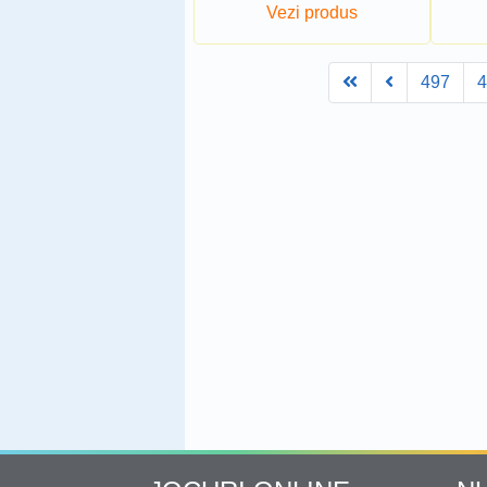
Vezi produs
First
Prev
497