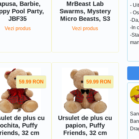
apusa, Barbie,
MrBeast Lab
- Ui
ppy Pool Party,
Swarms, Mystery
- Os
JBF35
Micro Beasts, S3
-Da
-In 
Vezi produs
Vezi produs
-Sta
man
59.99
RON
59.99
RON
San
ulet de plus cu
Ursulet de plus cu
Ban
rochita, Puffy
papion, Puffy
Dra
riends, 32 cm
Friends, 32 cm