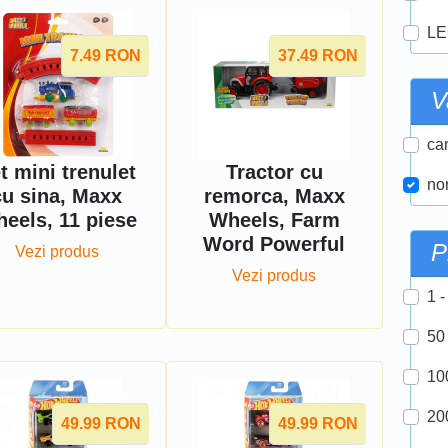
LE
7.49
RON
37.49
RON
V
car
t mini trenulet
Tractor cu
nor
cu sina, Maxx
remorca, Maxx
eels, 11 piese
Wheels, Farm
Word Powerful
P
Vezi produs
Vezi produs
1 -
50
10
20
49.99
RON
49.99
RON