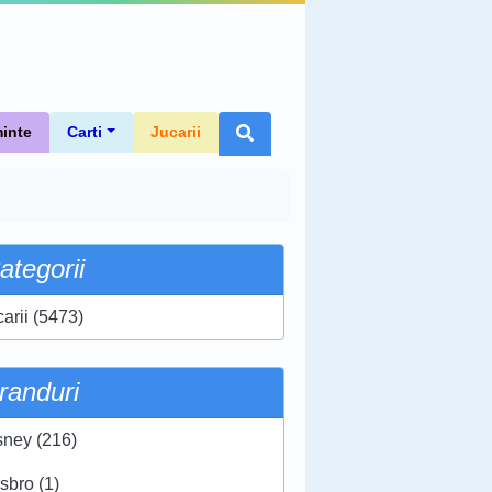
inte
Carti
Jucarii
ategorii
carii (5473)
randuri
sney (216)
sbro (1)