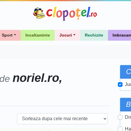
Sport
Incaltaminte
Jocuri
Rechizite
Imbracam
C
noriel.ro,
 de
Ju
B
Di
Ha