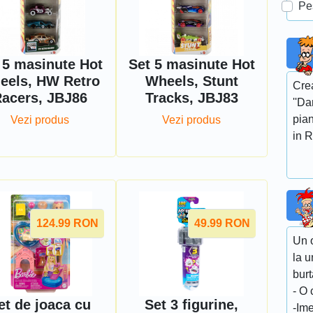
Pe
 5 masinute Hot
Set 5 masinute Hot
eels, HW Retro
Wheels, Stunt
Crea
acers, JBJ86
Tracks, JBJ83
''Da
pian
Vezi produs
Vezi produs
in R
124.99
RON
49.99
RON
Un 
la 
burt
- O 
et de joaca cu
Set 3 figurine,
-Ime