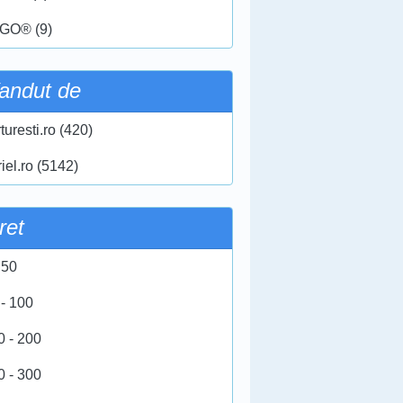
GO® (9)
andut de
turesti.ro (420)
iel.ro (5142)
ret
 50
 - 100
0 - 200
0 - 300