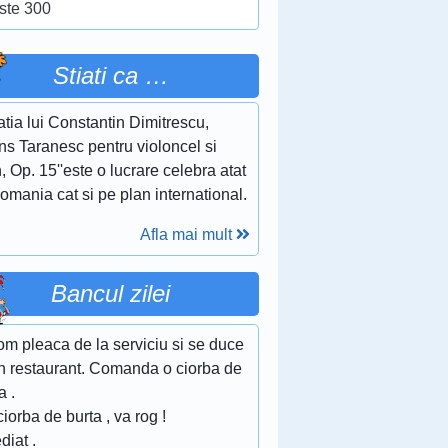
ste 300
Stiati ca …
tia lui Constantin Dimitrescu,
ns Taranesc pentru violoncel si
, Op. 15''este o lucrare celebra atat
omania cat si pe plan international.
Afla mai mult
Bancul zilei
om pleaca de la serviciu si se duce
un restaurant. Comanda o ciorba de
a .
ciorba de burta , va rog !
diat .