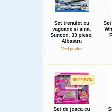
Set trenulet cu
Set
vagoane si sina,
Wh
Suncon, 33 piese,
R
Albastru
Vezi produs
89.99
RON
Set de joaca cu
S