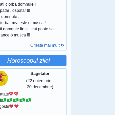
tati ciorba domnule !
patar , ospatar !!!
, domnule .
ciorba mea este o musca !
ti domnule linistit cat poate sa
ance o musca !!!
Citeste mai mult
Horoscopul zilei
Sagetator
(22 noiembrie -
20 decembrie)
atate
i
goste