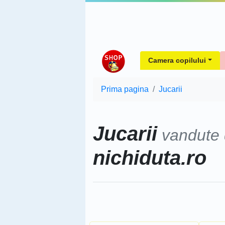
Camera copilului
Prima pagina
Jucarii
Jucarii
vandute
nichiduta.ro
Sorteaza dupa