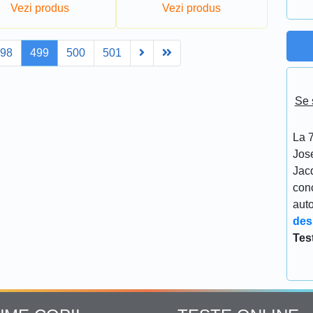
Vezi produs
Vezi produs
Next
Last
498
499
500
501
Se 
La 7
Jos
Jacq
conc
aut
des
Tes