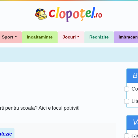
Sport
Incaltaminte
Jocuri
Rechizite
Imbracam
B
Co
Lit
rti pentru scoala? Aici e locul potrivit!
V
ntezie
car