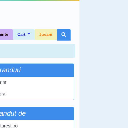
inte
Carti
Jucarii
randuri
rint
era
andut de
turesti.ro