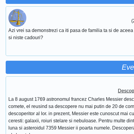
(
Azi vrei sa demonstrezi ca iti pasa de familia ta si de aceea 
si niste cadouri?
Eve
Descope
La 8 august 1769 astronomul francez Charles Messier desc
comete, el reusind sa descopere nu mai putin de 20 de comet
descoperitor al lor. in prezent, Messier este cunoscut mai 
ceresti: galaxii, roiuri stelare si nebuloase. Pentru multe di
luna si asteroidul 7359 Messier ii poarta numele. Descope