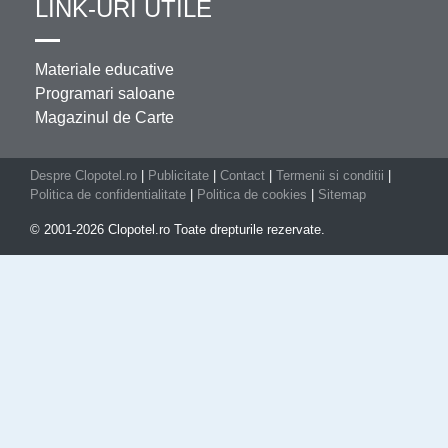
LINK-URI UTILE
Materiale educative
Programari saloane
Magazinul de Carte
Despre Clopotel.ro
|
Publicitate
|
Contact
|
Termenii si conditii
|
Politica de confidentialitate
|
Politica de cookies
|
Sitemap
© 2001-2026 Clopotel.ro Toate drepturile rezervate.