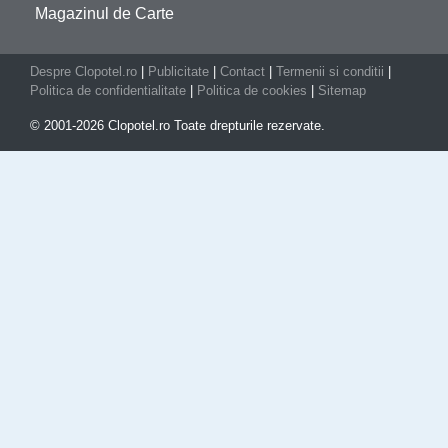
Magazinul de Carte
Despre Clopotel.ro
|
Publicitate
|
Contact
|
Termenii si conditii
|
Politica de confidentialitate
|
Politica de cookies
|
Sitemap
© 2001-2026 Clopotel.ro Toate drepturile rezervate.