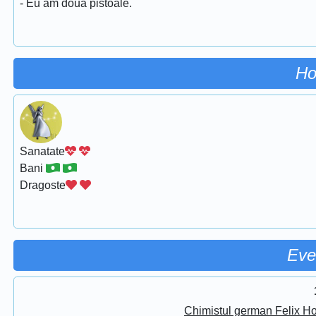
- Eu am două pistoale.
Ho
Sanatate
Bani
Dragoste
Eve
Chimistul german Felix Ho