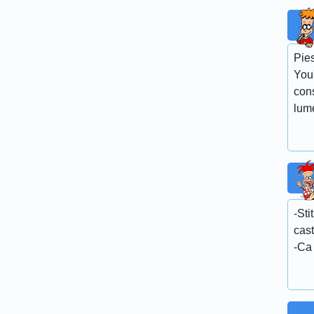
Pie
You'
con
lum
-Sti
cast
-Ca 