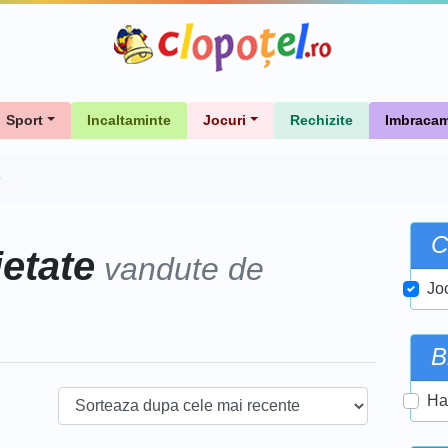
Sport
Incaltaminte
Jocuri
Rechizite
Imbracam
e
C
ietate
vandute de
Jo
B
Ha