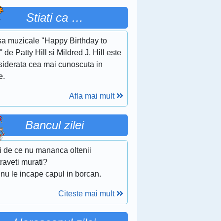
Stiati ca …
sa muzicale ''Happy Birthday to
' de Patty Hill si Mildred J. Hill este
siderata cea mai cunoscuta in
e.
Afla mai mult
Bancul zilei
ti de ce nu mananca oltenii
raveti murati?
nu le incape capul in borcan.
Citeste mai mult