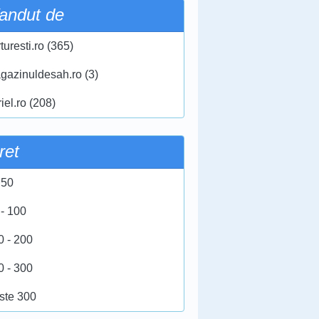
andut de
turesti.ro (365)
gazinuldesah.ro (3)
iel.ro (208)
ret
 50
 - 100
0 - 200
0 - 300
ste 300