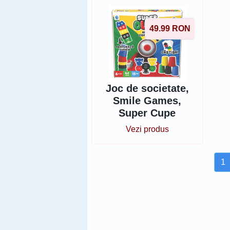
49.99
RON
Joc de societate,
Smile Games,
Super Cupe
Vezi produs
1