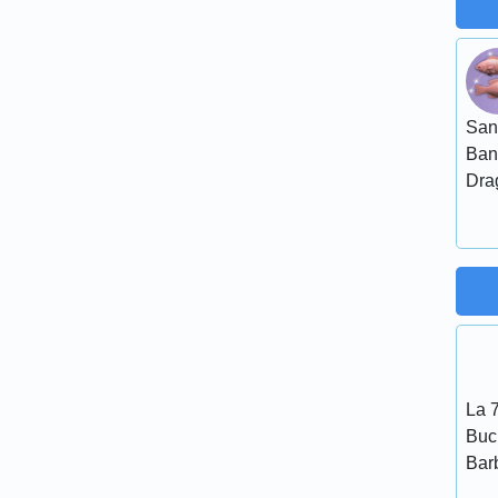
San
Ban
Dra
La 7
Bucu
Bar