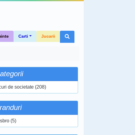
inte
Carti
Jucarii
ategorii
curi de societate (208)
randuri
sbro (5)