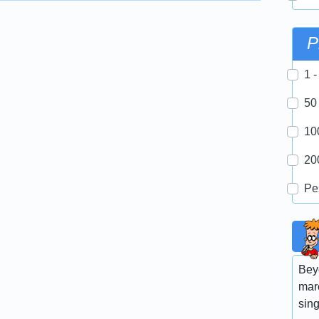
P
1 -
50
10
20
Pe
Bey
mar
sin