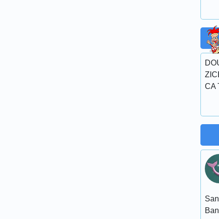
DO
ZIC
CA 
San
Ban