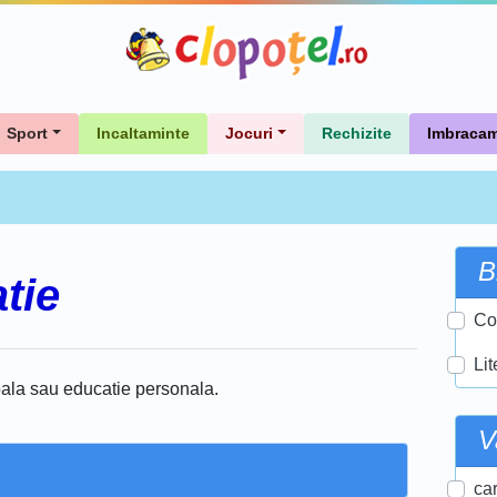
Sport
Incaltaminte
Jocuri
Rechizite
Imbracam
B
tie
Co
Lit
oala sau educatie personala.
V
car