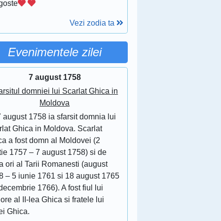
goste
Vezi zodia ta
Evenimentele zilei
7 august 1758
arsitul domniei lui Scarlat Ghica in
Moldova
 august 1758 ia sfarsit domnia lui
lat Ghica in Moldova. Scarlat
ca a fost domn al Moldovei (2
tie 1757 – 7 august 1758) si de
 ori al Tarii Romanesti (august
8 – 5 iunie 1761 si 18 august 1765
decembrie 1766). A fost fiul lui
ore al II-lea Ghica si fratele lui
ei Ghica.