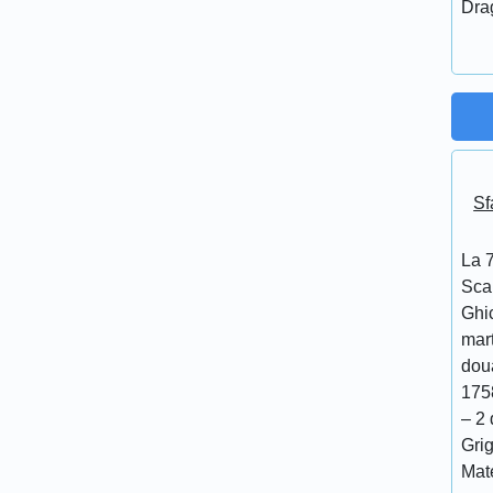
Dra
Sf
La 7
Scar
Ghi
mar
doua
175
– 2 
Grig
Mat