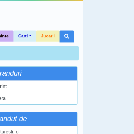
inte
Carti
Jucarii
randuri
rint
era
andut de
turesti.ro