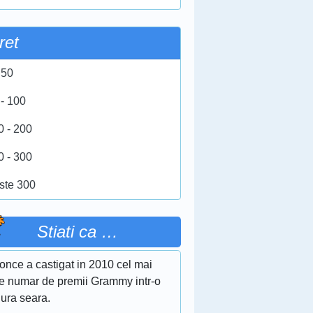
ret
 50
 - 100
0 - 200
0 - 300
ste 300
Stiati ca …
once a castigat in 2010 cel mai
e numar de premii Grammy intr-o
gura seara.