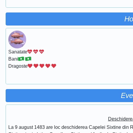
Ho
Sanatate
Bani
Dragoste
Eve
Deschidere
La 9 august 1483 are loc deschiderea Capelei Sixtine din Ro