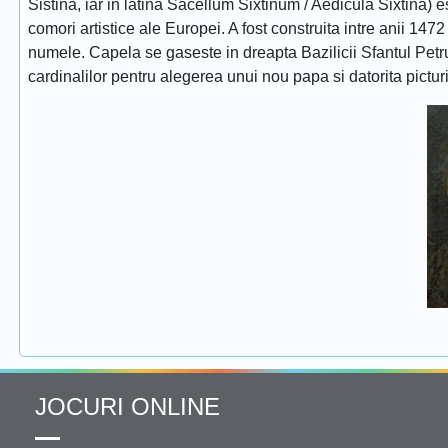
Sistina, iar in latina Sacellum Sixtinum / Aedicula Sixtina) 
comori artistice ale Europei. A fost construita intre anii 1472
numele. Capela se gaseste in dreapta Bazilicii Sfantul Petru
cardinalilor pentru alegerea unui nou papa si datorita pictur
JOCURI ONLINE