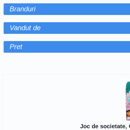
Branduri
Vandut de
Pret
Sorteaza dupa
Joc de societate,