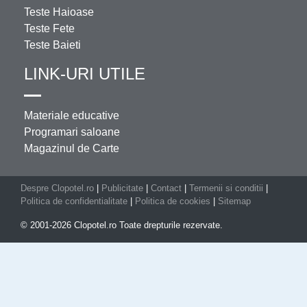
Teste Haioase
Teste Fete
Teste Baieti
LINK-URI UTILE
Materiale educative
Programari saloane
Magazinul de Carte
Despre Clopotel.ro
|
Publicitate
|
Contact
|
Termenii si conditii
|
Politica de confidentialitate
|
Politica de cookies
|
Sitemap
© 2001-2026 Clopotel.ro Toate drepturile rezervate.