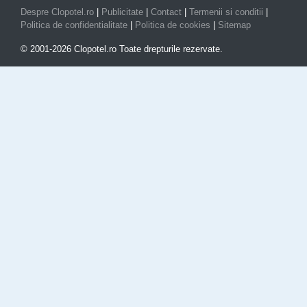
Despre Clopotel.ro
|
Publicitate
|
Contact
|
Termenii si conditii
|
Politica de confidentialitate
|
Politica de cookies
|
Sitemap
© 2001-2026 Clopotel.ro Toate drepturile rezervate.