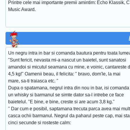
Printre cele mai importante premii amintim: Echo Klassik, 
Music Award.
Un negru intra in bar si comanda bautura pentru toata lume
"Sunt fericit, nevasta mi-a nascut un baietel, sunt sanatosi
amandoi si micutul seamana cu mine, e voinic, cantareste 
4,5 kg!" Oamenii beau, il felicita: " bravo, dom'le, la mai
mare, sa-ti traiasca etc. "
Dupa o spatamana, negrul intra din nou in bar, isi comanda
un whisky si barmanul se simte dator sa-l intrebe ce face
baietelul. "E bine, e bine, creste si are acum 3,8 kg."
" Dar cum e posibil, saptamana trecuta parca avea mai mult
casca ochii barmanul. Negrul da paharul peste cap, mai sta
cinci secunde si rosteste calm: