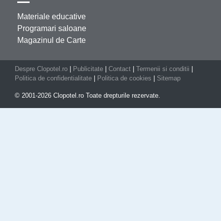
Materiale educative
Programari saloane
Magazinul de Carte
Despre Clopotel.ro
|
Publicitate
|
Contact
|
Termenii si conditii
|
Politica de confidentialitate
|
Politica de cookies
|
Sitemap
© 2001-2026 Clopotel.ro Toate drepturile rezervate.