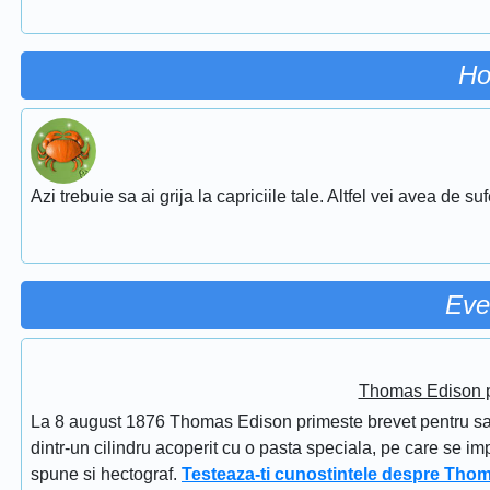
Ho
Azi trebuie sa ai grija la capriciile tale. Altfel vei avea de su
Eve
Thomas Edison pr
La 8 august 1876 Thomas Edison primeste brevet pentru sapi
dintr-un cilindru acoperit cu o pasta speciala, pe care se im
spune si hectograf.
Testeaza-ti cunostintele despre Tho