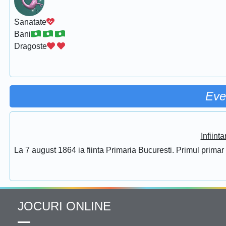
Sanatate
Bani
Dragoste
Eve
Infiint
La 7 august 1864 ia fiinta Primaria Bucuresti. Primul prima
JOCURI ONLINE