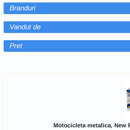
Branduri
Vandut de
Pret
Sorteaza dupa
Motocicleta metalica, New 