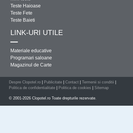
Teste Haioase
Teste Fete
Teste Baieti
LINK-URI UTILE
Materiale educative
Programari saloane
Magazinul de Carte
Despre Clopotel.ro
|
Publicitate
|
Contact
|
Termenii si conditii
|
Politica de confidentialitate
|
Politica de cookies
|
Sitemap
© 2001-2026 Clopotel.ro Toate drepturile rezervate.