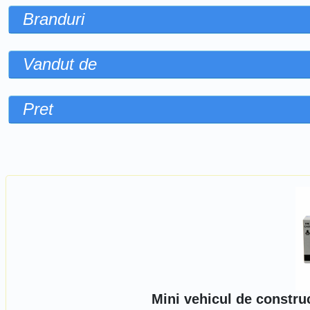
Branduri
Vandut de
Pret
Sorteaza dupa
Mini vehicul de constru