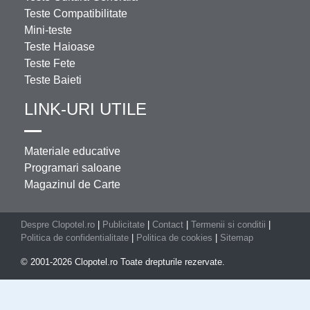
Teste Compatibilitate
Mini-teste
Teste Haioase
Teste Fete
Teste Baieti
LINK-URI UTILE
Materiale educative
Programari saloane
Magazinul de Carte
Despre Clopotel.ro
|
Publicitate
|
Contact
|
Termenii si conditii
|
Politica de confidentialitate
|
Politica de cookies
|
Sitemap
© 2001-2026 Clopotel.ro Toate drepturile rezervate.