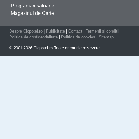
Programari saloane
Magazinul de Carte
Despre Clopotel.ro
|
Publicitate
|
Contact
|
Termenii si conditii
|
Politica de confidentialitate
|
Politica de cookies
|
Sitemap
© 2001-2026 Clopotel.ro Toate drepturile rezervate.