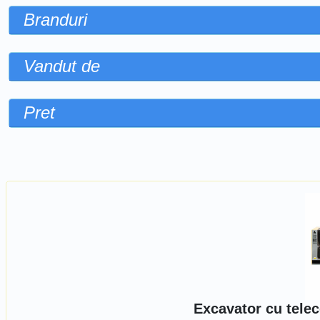
Branduri
Vandut de
Pret
Sorteaza dupa
Excavator cu tele