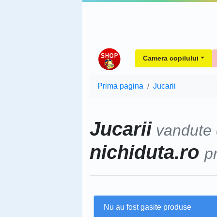
Camera copilului
Prima pagina
Jucarii
Jucarii
vandute
nichiduta.ro
p
Nu au fost gasite produse