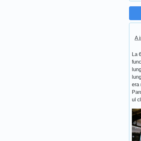
A i
La 6
func
lung
lung
era 
Par
ul c