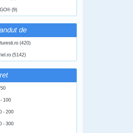
GO® (9)
andut de
turesti.ro (420)
iel.ro (5142)
ret
 50
 - 100
0 - 200
0 - 300