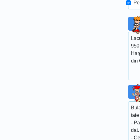
Pe
Lacu
950
Harg
din 
Bula
taie
- Pa
dat.
- C