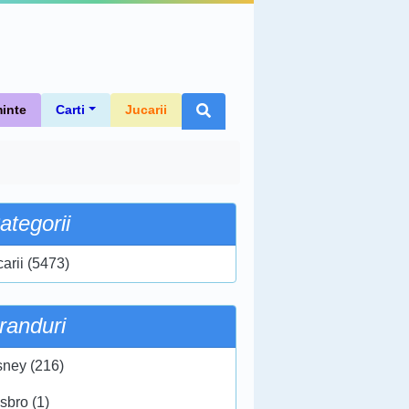
inte
Carti
Jucarii
ategorii
carii (5473)
randuri
sney (216)
sbro (1)