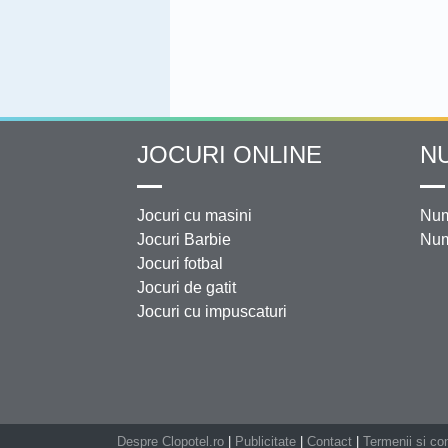
JOCURI ONLINE
N
Jocuri cu masini
Num
Jocuri Barbie
Num
Jocuri fotbal
Jocuri de gatit
Jocuri cu impuscaturi
Despre Clopotel.ro
|
Publicitate
|
Contact
|
Termenii si con