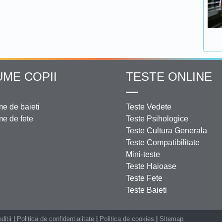
UME COPII
TESTE ONLINE
e de baieti
Teste Vedete
e de fete
Teste Psihologice
Teste Cultura Generala
Teste Compatibilitate
Mini-teste
Teste Haioase
Teste Fete
Teste Baieti
ditii
|
Politica de confidentialitate
|
Politica de cookies
|
Sitemap