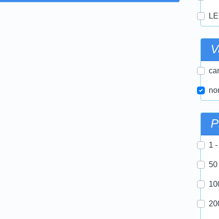
LE
V
car
nor
P
1 -
50
10
20