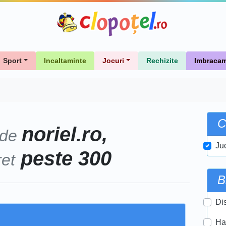
Sport
Incaltaminte
Jocuri
Rechizite
Imbracam
C
noriel.ro,
 de
Ju
peste 300
ret
B
Di
Ha