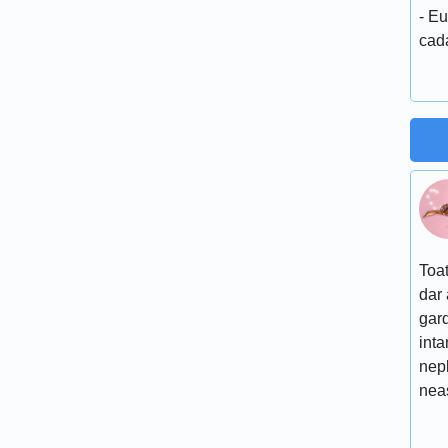
- Eu
cada
Toat
dar 
gard
inta
nep
nea