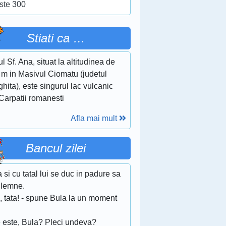
ste 300
Stiati ca …
l Sf. Ana, situat la altitudinea de
 m in Masivul Ciomatu (judetul
hita), este singurul lac vulcanic
Carpatii romanesti
Afla mai mult
Bancul zilei
 si cu tatal lui se duc in padure sa
 lemne.
, tata! - spune Bula la un moment
e este, Bula? Pleci undeva?