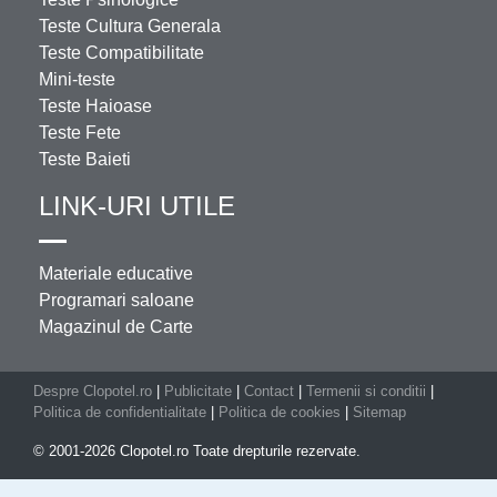
Teste Cultura Generala
Teste Compatibilitate
Mini-teste
Teste Haioase
Teste Fete
Teste Baieti
LINK-URI UTILE
Materiale educative
Programari saloane
Magazinul de Carte
Despre Clopotel.ro
|
Publicitate
|
Contact
|
Termenii si conditii
|
Politica de confidentialitate
|
Politica de cookies
|
Sitemap
© 2001-2026 Clopotel.ro Toate drepturile rezervate.