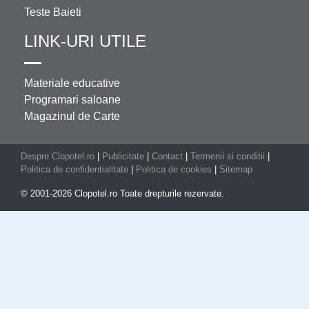
Teste Baieti
LINK-URI UTILE
Materiale educative
Programari saloane
Magazinul de Carte
Despre Clopotel.ro
|
Publicitate
|
Contact
|
Termenii si conditii
|
Politica de confidentialitate
|
Politica de cookies
|
Sitemap
© 2001-2026 Clopotel.ro Toate drepturile rezervate.