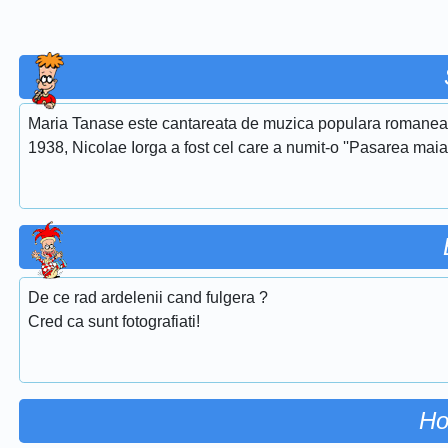
Maria Tanase este cantareata de muzica populara romaneasca
1938, Nicolae Iorga a fost cel care a numit-o ''Pasarea maias
De ce rad ardelenii cand fulgera ?
Cred ca sunt fotografiati!
Ho