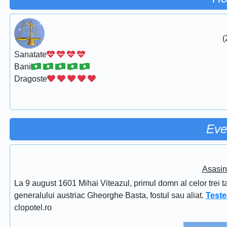
(
Sanatate
Bani
Dragoste
Eve
Asasin
La 9 august 1601 Mihai Viteazul, primul domn al celor trei t
generalului austriac Gheorghe Basta, fostul sau aliat.
Teste
clopotel.ro