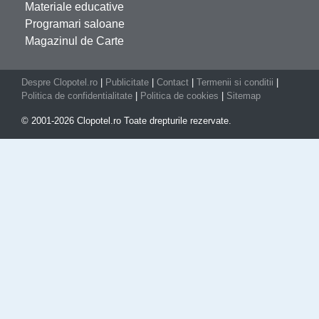
Materiale educative
Programari saloane
Magazinul de Carte
Despre Clopotel.ro
|
Publicitate
|
Contact
|
Termenii si conditii
|
Politica de confidentialitate
|
Politica de cookies
|
Sitemap
© 2001-2026 Clopotel.ro Toate drepturile rezervate.