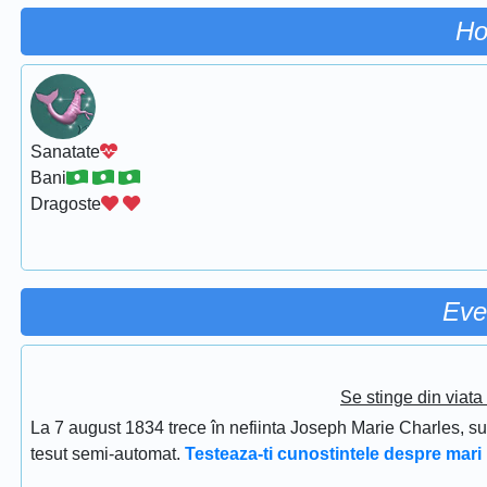
Ho
Sanatate
Bani
Dragoste
Eve
Se stinge din viat
La 7 august 1834 trece în nefiinta Joseph Marie Charles, s
tesut semi-automat.
Testeaza-ti cunostintele despre mari 