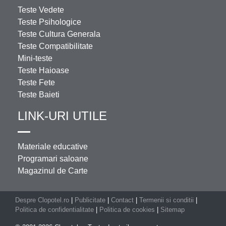
Teste Vedete
Teste Psihologice
Teste Cultura Generala
Teste Compatibilitate
Mini-teste
Teste Haioase
Teste Fete
Teste Baieti
LINK-URI UTILE
Materiale educative
Programari saloane
Magazinul de Carte
Despre Clopotel.ro
|
Publicitate
|
Contact
|
Termenii si conditii
|
Politica de confidentialitate
|
Politica de cookies
|
Sitemap