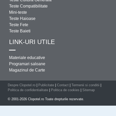
Teste Compatibilitate
Mini-teste
Teste Haioase
Teste Fete
Teste Baieti
LINK-URI UTILE
Materiale educative
Programari saloane
Magazinul de Carte
Despre Clopotel.ro
|
Publicitate
|
Contact
|
Termenii si conditii
|
Politica de confidentialitate
|
Politica de cookies
|
Sitemap
© 2001-2026 Clopotel.ro Toate drepturile rezervate.