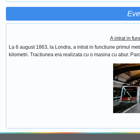
Eve
A intrat in fu
La 6 august 1863, la Londra, a intrat in functiune primul met
kilometri. Tractiunea era realizata cu o masina cu abur. Pa