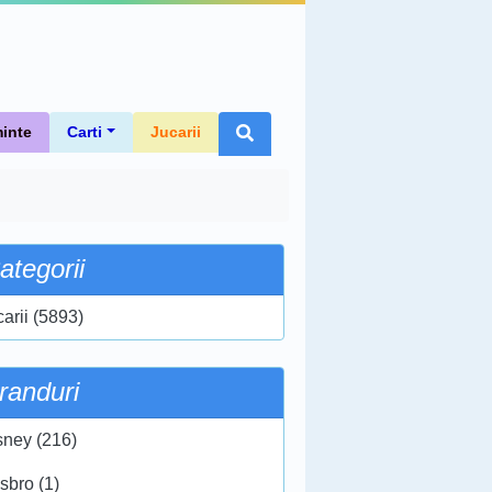
inte
Carti
Jucarii
ategorii
carii (5893)
randuri
sney (216)
sbro (1)