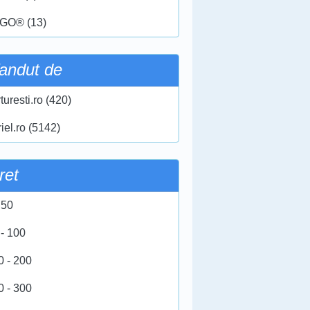
GO® (13)
andut de
turesti.ro (420)
iel.ro (5142)
ret
 50
 - 100
0 - 200
0 - 300