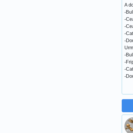
A d
-Bul
-Ce
-Ce
-Ca
-Do
Urm
-Bul
-Fri
-Ca
-Do