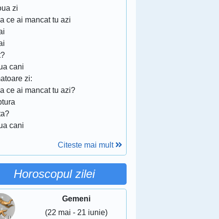
oua zi
a ce ai mancat tu azi
ai
ai
t?
ua cani
atoare zi:
a ce ai mancat tu azi?
ptura
ta?
ua cani
Citeste mai mult
Horoscopul zilei
Gemeni
(22 mai - 21 iunie)