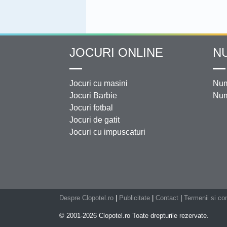
JOCURI ONLINE
N
Jocuri cu masini
Num
Jocuri Barbie
Num
Jocuri fotbal
Jocuri de gatit
Jocuri cu impuscaturi
Despre Clopotel.ro
|
Publicitate
|
Contact
|
Termenii si con
© 2001-2026 Clopotel.ro Toate drepturile rezervate.