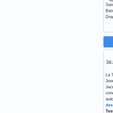
San
Ban
Dra
Se 
La 7
Jos
Jacq
conc
aut
des
Tes