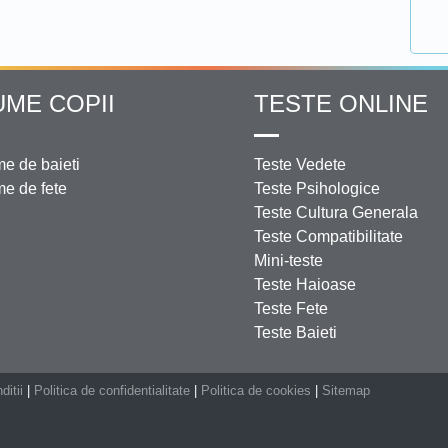
UME COPII
TESTE ONLINE
e de baieti
Teste Vedete
e de fete
Teste Psihologice
Teste Cultura Generala
Teste Compatibilitate
Mini-teste
Teste Haioase
Teste Fete
Teste Baieti
ditii
|
Politica de confidentialitate
|
Politica de cookies
|
Sitemap