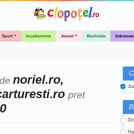
Sport
Incaltaminte
Jocuri
Rechizite
Imbracam
C
noriel.ro,
 de
Ju
carturesti.ro
pret
00
B
Di
Ha