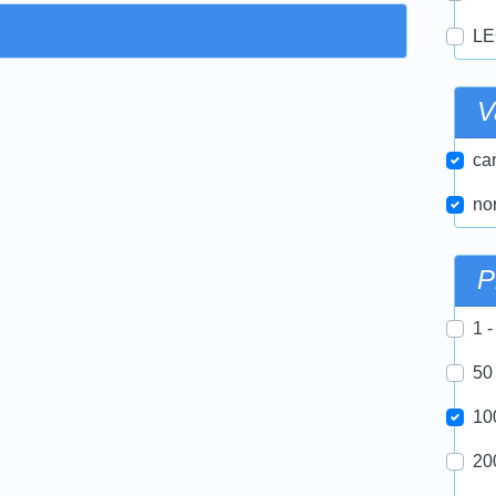
LE
V
car
nor
P
1 -
50
10
20