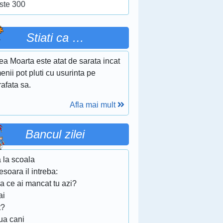
ste 300
Stiati ca …
a Moarta este atat de sarata incat
nii pot pluti cu usurinta pe
afata sa.
Afla mai mult
Bancul zilei
 la scoala
esoara il intreba:
a ce ai mancat tu azi?
ai
t?
ua cani