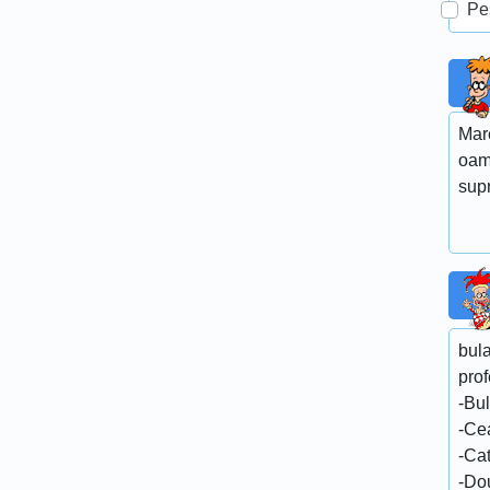
Pe
Mare
oame
supr
bula
prof
-Bul
-Ce
-Ca
-Do