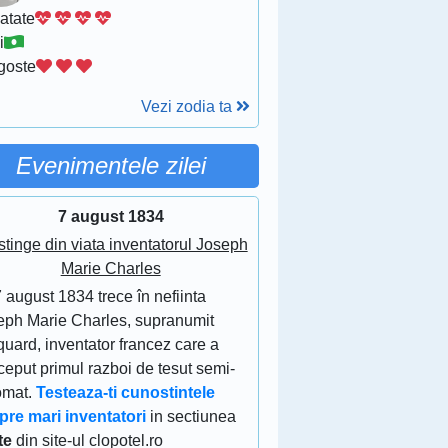
atate
i
goste
Vezi zodia ta
Evenimentele zilei
7 august 1834
stinge din viata inventatorul Joseph
Marie Charles
 august 1834 trece în nefiinta
eph Marie Charles, supranumit
uard, inventator francez care a
eput primul razboi de tesut semi-
omat.
Testeaza-ti cunostintele
pre mari inventatori
in sectiunea
te
din site-ul clopotel.ro