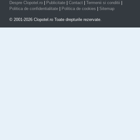
Despre Clopotel.ro
|
Publicitate
|
Contact
|
Termenii si conditii
|
Politica de confidentialitate
|
Politica de cookies
|
Sitemap
© 2001-2026 Clopotel.ro Toate drepturile rezervate.