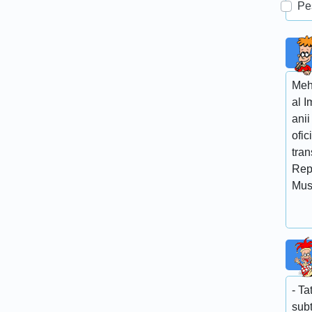
Pe
Mehm
al I
anii
ofic
tra
Rep
Mus
- Ta
subt