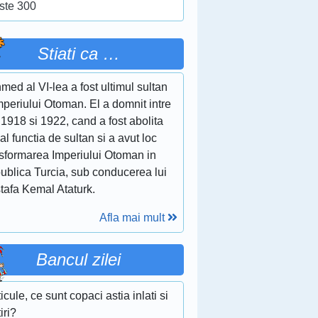
ste 300
Stiati ca …
ed al VI-lea a fost ultimul sultan
mperiului Otoman. El a domnit intre
 1918 si 1922, cand a fost abolita
ial functia de sultan si a avut loc
nsformarea Imperiului Otoman in
ublica Turcia, sub conducerea lui
tafa Kemal Ataturk.
Afla mai mult
Bancul zilei
ticule, ce sunt copaci astia inlati si
iri?