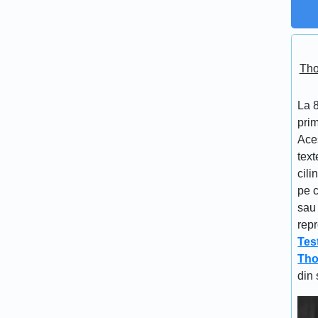
Tho
La 
prim
Aces
text
cili
pe c
sau 
repr
Tes
Tho
din 