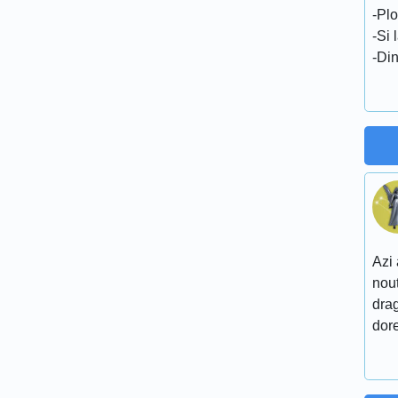
-Plo
-Si 
-Din
Azi 
nout
drag
dore