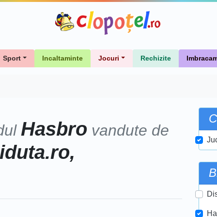
Sport
Incaltaminte
Jocuri
Rechizite
Imbracam
C
Hasbro
dul
vandute de
Juc
iduta.ro,
B
Di
Ha