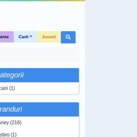
inte
Carti
Jucarii
ategorii
arii (1)
randuri
sney (216)
sbro (1)