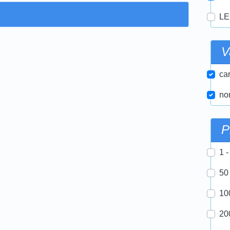
LE
V
car
nor
P
1 -
50
10
20