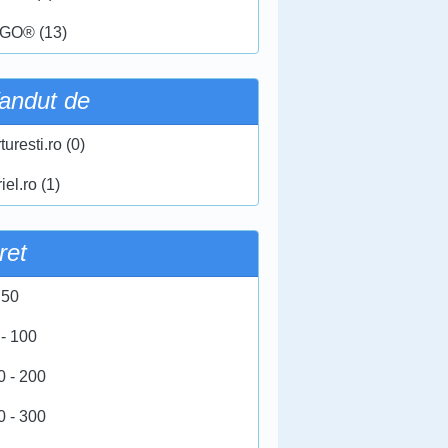
GO® (13)
andut de
turesti.ro (0)
iel.ro (1)
ret
 50
 - 100
0 - 200
0 - 300