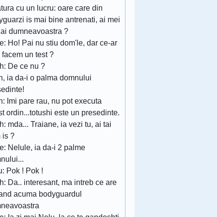
tura cu un lucru: oare care din
guarzi is mai bine antrenati, ai mei
 ai dumneavoastra ?
: Ho! Pai nu stiu dom'le, dar ce-ar
a facem un test ?
h: De ce nu ?
n, ia da-i o palma domnului
sedinte!
: Imi pare rau, nu pot executa
t ordin...totushi este un presedinte.
: mda... Traiane, ia vezi tu, ai tai
 is ?
: Nelule, ia da-i 2 palme
ului...
: Pok ! Pok !
: Da.. interesant, ma intreb ce are
gand acuma bodyguardul
neavoastra