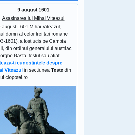
9 august 1601
Asasinarea lui Mihai Viteazul
9 august 1601 Mihai Viteazul,
ul domn al celor trei tari romane
93-1601), a fost ucis pe Campia
ii, din ordinul generalului austriac
rghe Basta, fostul sau aliat.
teaza-ti cunostintele despre
ai Viteazul
in sectiunea
Teste
din
-ul clopotel.ro