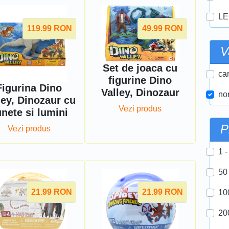
LE
119.99
RON
49.99
RON
V
Set de joaca cu
car
figurine Dino
Figurina Dino
Valley, Dinozaur
nor
ley, Dinozaur cu
Vezi produs
nete si lumini
P
Vezi produs
1 -
50
21.99
RON
21.99
RON
10
20