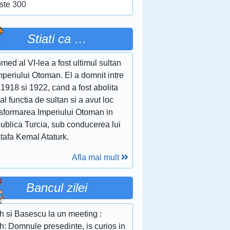
ste 300
Stiati ca …
ed al VI-lea a fost ultimul sultan
mperiului Otoman. El a domnit intre
 1918 si 1922, cand a fost abolita
ial functia de sultan si a avut loc
nsformarea Imperiului Otoman in
ublica Turcia, sub conducerea lui
tafa Kemal Ataturk.
Afla mai mult
Bancul zilei
h si Basescu la un meeting :
h: Domnule presedinte, is curios in