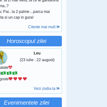
: Ia zi mai Nelu, la ce te gandeshti
ma..?
: Pai.. la 2 palme ...parca mai
ta si un cap in gura!
Citeste mai mult
Horoscopul zilei
Leu
(23 iulie - 22 august)
atate
i
goste
Vezi zodia ta
Evenimentele zilei