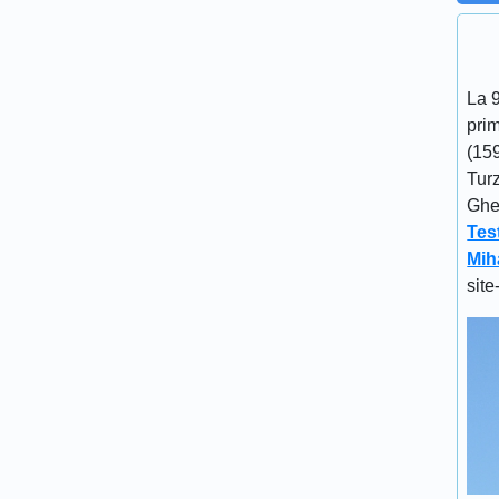
La 
prim
(15
Turz
Gheo
Tes
Mih
site