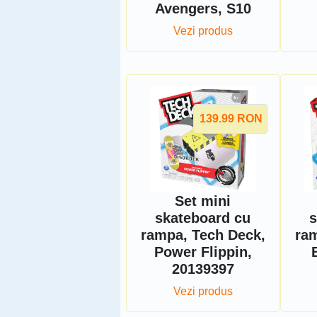
Avengers, S10
Vezi produs
139.99
RON
Set mini
skateboard cu
s
rampa, Tech Deck,
ram
Power Flippin,
20139397
Vezi produs