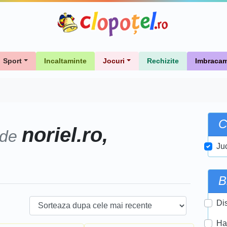
Sport
Incaltaminte
Jocuri
Rechizite
Imbracam
C
noriel.ro,
 de
Ju
B
Di
Ha