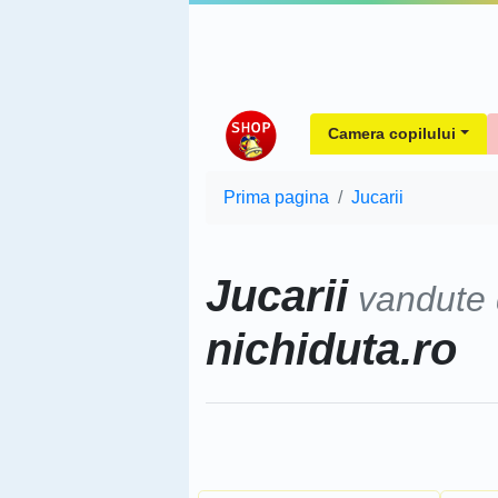
Camera copilului
Prima pagina
Jucarii
Jucarii
vandute
nichiduta.ro
Sorteaza dupa