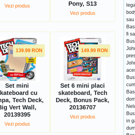
Pony, S13
lega
Vezi produs
body
Vezi produs
sau
Base
fi s
Bus
Joh
139.99
RON
149.99
RON
pre
John
aces
Bush
cum
Set mini
Set 6 mini placi
Base
kateboard cu
skateboard, Tech
domn
pa, Tech Deck,
Deck, Bonus Pack,
Nelu
Big Vert Wall,
20136707
Bush
20139395
Vezi produs
in 
Vezi produs
dum