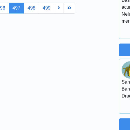
Base
acu
Next
Last
496
497
498
499
Nelu
meri
San
Ban
Dra