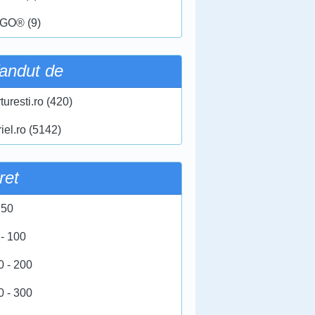
GO® (9)
andut de
turesti.ro (420)
iel.ro (5142)
ret
 50
 - 100
0 - 200
0 - 300