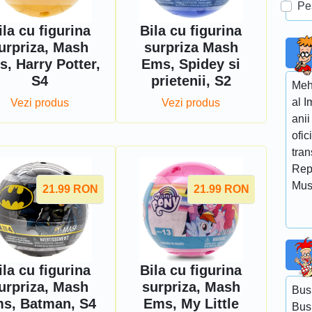
Pe
ila cu figurina
Bila cu figurina
urpriza, Mash
surpriza Mash
, Harry Potter,
Ems, Spidey si
S4
prietenii, S2
Mehm
al I
Vezi produs
Vezi produs
anii
ofic
tra
Rep
Mus
21.99
RON
21.99
RON
ila cu figurina
Bila cu figurina
urpriza, Mash
surpriza, Mash
Bus
s, Batman, S4
Ems, My Little
Bus