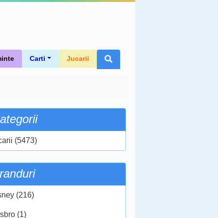
inte
Carti
Jucarii
ategorii
carii (5473)
randuri
sney (216)
sbro (1)