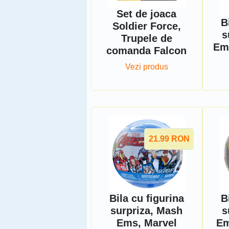
Set de joaca
B
Soldier Force,
s
Trupele de
Ems
comanda Falcon
Vezi produs
21.99
RON
Bila cu figurina
B
surpriza, Mash
s
Ems, Marvel
Em