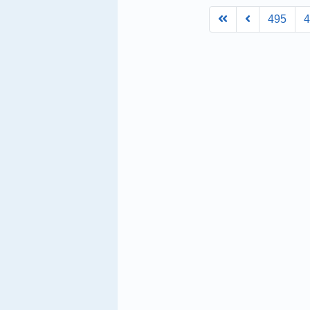
First
Prev
495