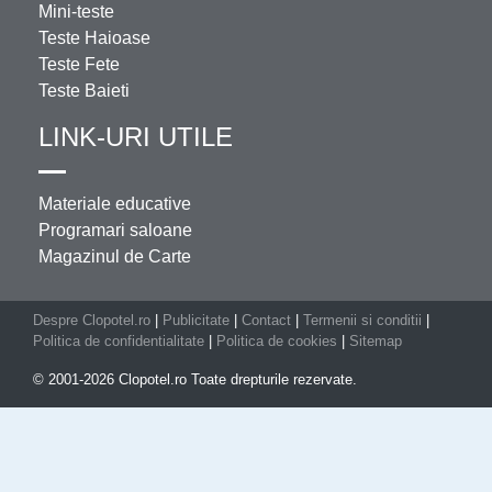
Mini-teste
Teste Haioase
Teste Fete
Teste Baieti
LINK-URI UTILE
Materiale educative
Programari saloane
Magazinul de Carte
Despre Clopotel.ro
|
Publicitate
|
Contact
|
Termenii si conditii
|
Politica de confidentialitate
|
Politica de cookies
|
Sitemap
© 2001-2026 Clopotel.ro Toate drepturile rezervate.