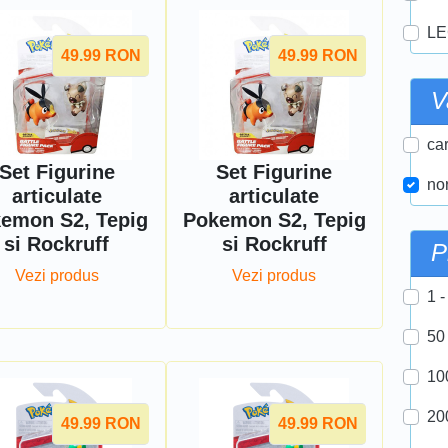
LE
49.99
RON
49.99
RON
V
car
Set Figurine
Set Figurine
nor
articulate
articulate
emon S2, Tepig
Pokemon S2, Tepig
si Rockruff
si Rockruff
P
Vezi produs
Vezi produs
1 -
50
10
20
49.99
RON
49.99
RON