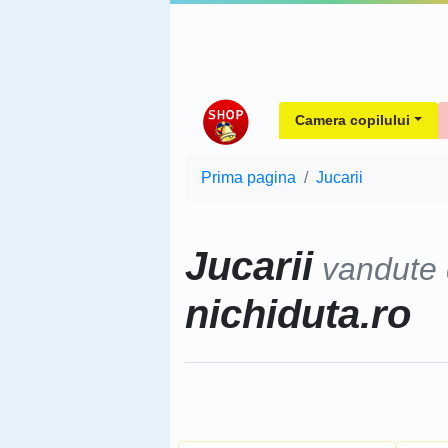
Camera copilului
Prima pagina
Jucarii
Jucarii
vandute
nichiduta.ro
Sorteaza dupa