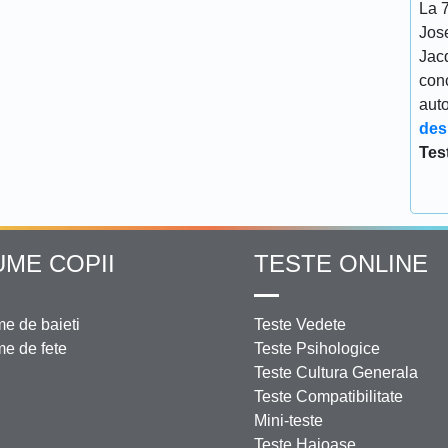
La 7
Jos
Jacq
conc
aut
des
Tes
UME COPII
TESTE ONLINE
e de baieti
Teste Vedete
e de fete
Teste Psihologice
Teste Cultura Generala
Teste Compatibilitate
Mini-teste
Teste Haioase