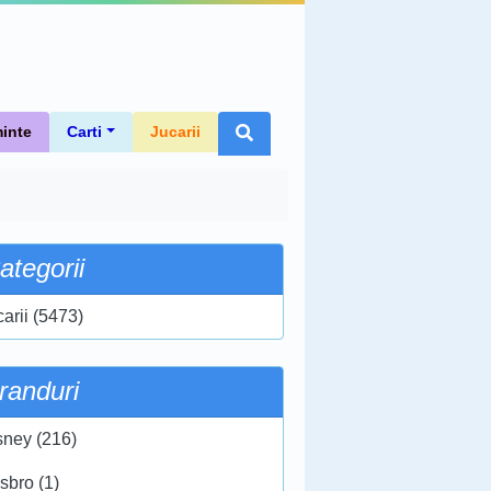
inte
Carti
Jucarii
ategorii
carii (5473)
randuri
sney (216)
sbro (1)