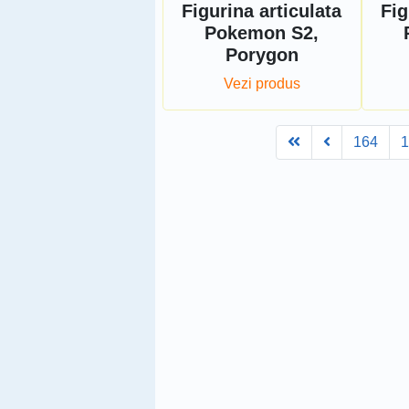
Figurina articulata
Fig
Pokemon S2,
Porygon
Vezi produs
First
Prev
164