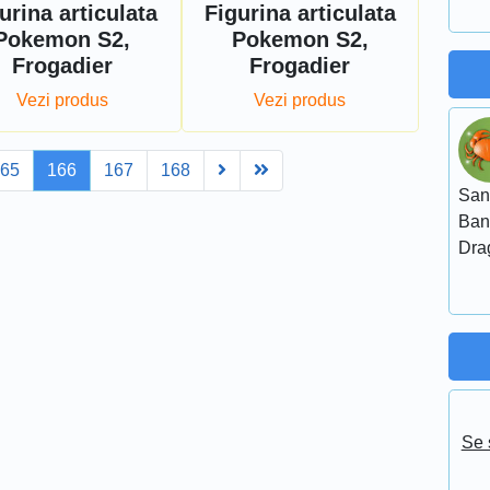
urina articulata
Figurina articulata
Pokemon S2,
Pokemon S2,
Frogadier
Frogadier
Vezi produs
Vezi produs
Next
Last
165
166
167
168
San
Ban
Dra
Se 