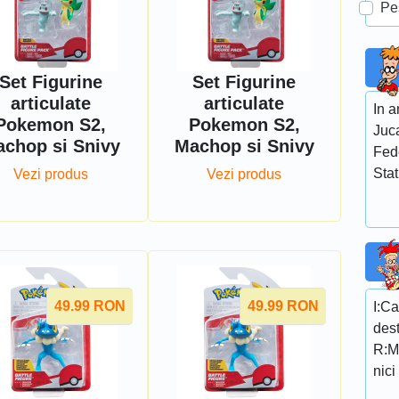
Pe
Set Figurine
Set Figurine
articulate
articulate
In 
Pokemon S2,
Pokemon S2,
Juc
chop si Snivy
Machop si Snivy
Fede
Stat
Vezi produs
Vezi produs
49.99
RON
49.99
RON
I:C
dest
R:Me
nici