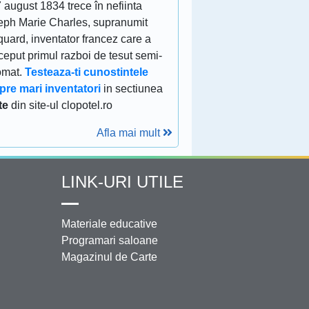
 august 1834 trece în nefiinta
eph Marie Charles, supranumit
uard, inventator francez care a
eput primul razboi de tesut semi-
omat.
Testeaza-ti cunostintele
pre mari inventatori
in sectiunea
te
din site-ul clopotel.ro
Afla mai mult
LINK-URI UTILE
Materiale educative
Programari saloane
Magazinul de Carte