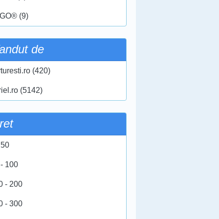
GO® (9)
andut de
turesti.ro (420)
iel.ro (5142)
ret
 50
 - 100
0 - 200
0 - 300