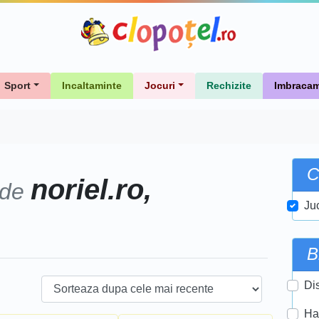
Sport
Incaltaminte
Jocuri
Rechizite
Imbracam
C
noriel.ro,
 de
Ju
B
Di
Ha