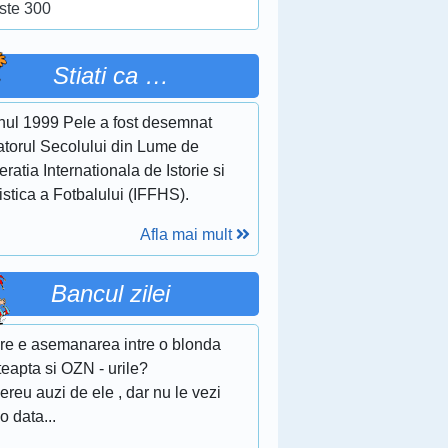
ste 300
Stiati ca …
anul 1999 Pele a fost desemnat
atorul Secolului din Lume de
ratia Internationala de Istorie si
istica a Fotbalului (IFFHS).
Afla mai mult
Bancul zilei
are e asemanarea intre o blonda
eapta si OZN - urile?
reu auzi de ele , dar nu le vezi
 o data...