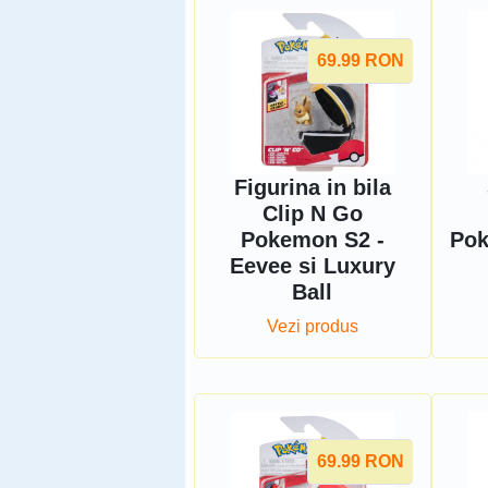
69.99
RON
Figurina in bila
Clip N Go
Pokemon S2 -
Pok
Eevee si Luxury
Ball
Vezi produs
69.99
RON