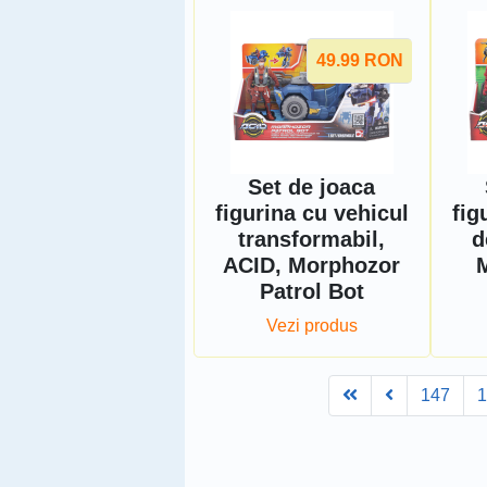
49.99
RON
Set de joaca
figurina cu vehicul
fig
transformabil,
d
ACID, Morphozor
Patrol Bot
Vezi produs
First
Prev
147