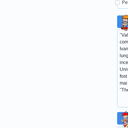
Pe
''Va
com
Ivan
lun
ince
Univ
fost
mai 
''Th