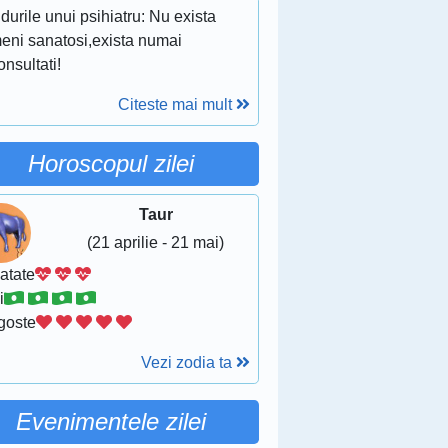
urile unui psihiatru: Nu exista
eni sanatosi,exista numai
nsultati!
Citeste mai mult
Horoscopul zilei
Taur
(21 aprilie - 21 mai)
atate
i
goste
Vezi zodia ta
Evenimentele zilei