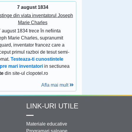
7 august 1834
stinge din viata inventatorul Joseph
Marie Charles
 august 1834 trece în nefiinta
eph Marie Charles, supranumit
uard, inventator francez care a
eput primul razboi de tesut semi-
omat.
Testeaza-ti cunostintele
pre mari inventatori
in sectiunea
te
din site-ul clopotel.ro
Afla mai mult
LINK-URI UTILE
Materiale educative
Programari saloane