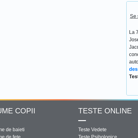
Se 
La 7
Jos
Jacq
conc
aut
des
Tes
UME COPII
TESTE ONLINE
e de baieti
Teste Vedete
e de fete
Teste Psihologice