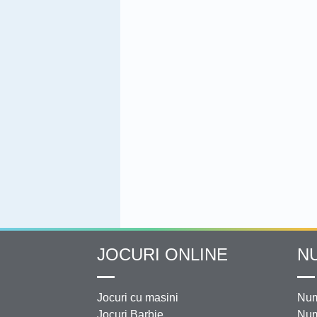
JOCURI ONLINE
N
Jocuri cu masini
Num
Jocuri Barbie
Num