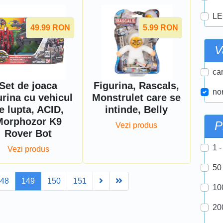
LE
49.99
RON
5.99
RON
V
car
Set de joaca
Figurina, Rascals,
nor
urina cu vehicul
Monstrulet care se
e lupta, ACID,
intinde, Belly
Morphozor K9
P
Vezi produs
Rover Bot
1 -
Vezi produs
50
Next
Last
148
149
150
151
10
20