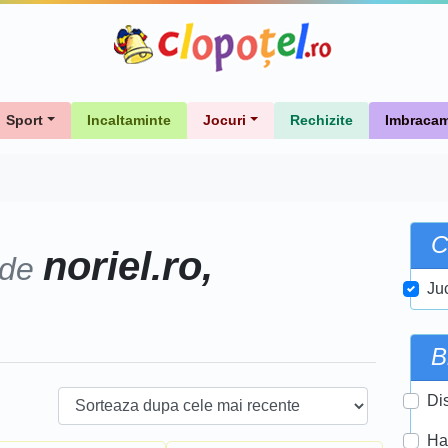
Sport
Incaltaminte
Jocuri
Rechizite
Imbracam
C
noriel.ro,
 de
Ju
B
Di
Ha