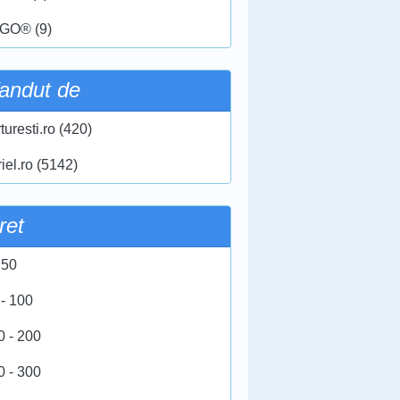
GO® (9)
andut de
turesti.ro (420)
iel.ro (5142)
ret
 50
 - 100
0 - 200
0 - 300