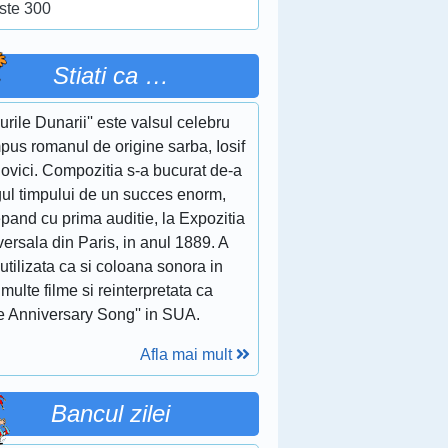
ste 300
Stiati ca …
lurile Dunarii'' este valsul celebru
pus romanul de origine sarba, Iosif
ovici. Compozitia s-a bucurat de-a
gul timpului de un succes enorm,
pand cu prima auditie, la Expozitia
ersala din Paris, in anul 1889. A
 utilizata ca si coloana sonora in
multe filme si reinterpretata ca
e Anniversary Song'' in SUA.
Afla mai mult
Bancul zilei