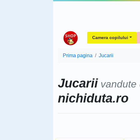
Camera copilului
Prima pagina
Jucarii
Jucarii
vandute
nichiduta.ro
Sorteaza dupa