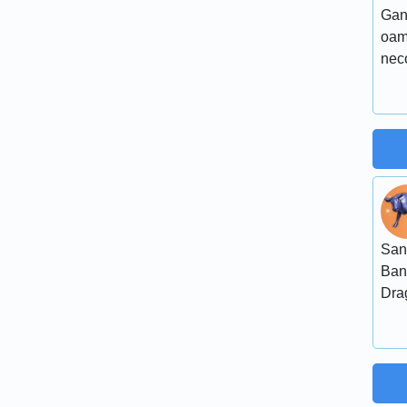
Gand
oam
neco
San
Ban
Dra