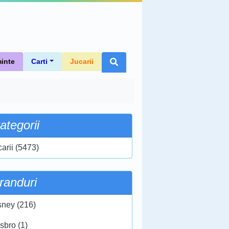
inte
Carti
Jucarii
ategorii
carii (5473)
randuri
sney (216)
sbro (1)