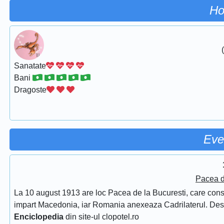
Ho
Sanatate
Bani
Dragoste
Eve
Pacea d
La 10 august 1913 are loc Pacea de la Bucuresti, care consfin
impart Macedonia, iar Romania anexeaza Cadrilaterul. De
Enciclopedia
din site-ul clopotel.ro