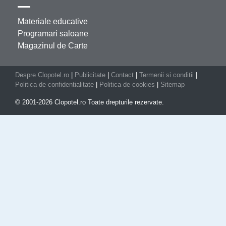
Materiale educative
Programari saloane
Magazinul de Carte
Despre Clopotel.ro
|
Publicitate
|
Contact
|
Termenii si conditii
|
Politica de confidentialitate
|
Politica de cookies
|
Sitemap
© 2001-2026 Clopotel.ro Toate drepturile rezervate.