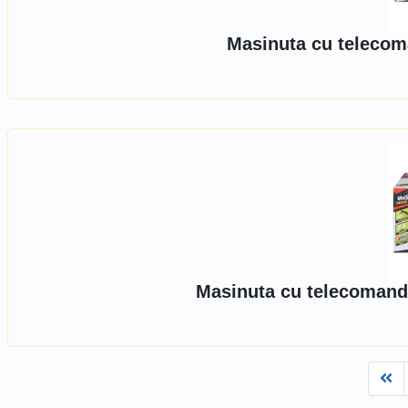
Masinuta cu telecom
Masinuta cu telecomanda
Fi