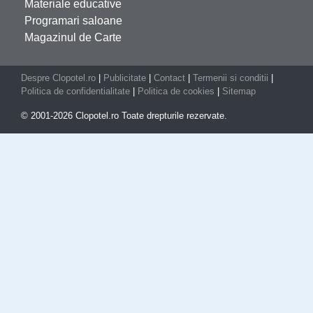
Materiale educative
Programari saloane
Magazinul de Carte
Despre Clopotel.ro
|
Publicitate
|
Contact
|
Termenii si conditii
|
Politica de confidentialitate
|
Politica de cookies
|
Sitemap
© 2001-2026 Clopotel.ro Toate drepturile rezervate.