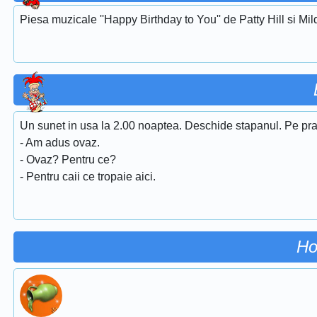
Piesa muzicale ''Happy Birthday to You'' de Patty Hill si Mi
Un sunet in usa la 2.00 noaptea. Deschide stapanul. Pe prag 
- Am adus ovaz.
- Ovaz? Pentru ce?
- Pentru caii ce tropaie aici.
Ho