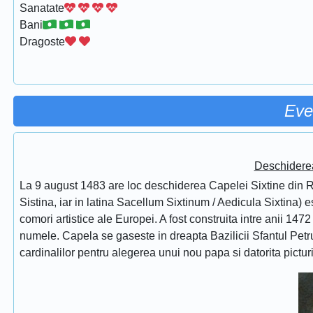
Sanatate
Bani
Dragoste
Eve
Deschidere
La 9 august 1483 are loc deschiderea Capelei Sixtine din Ro
Sistina, iar in latina Sacellum Sixtinum / Aedicula Sixtina) 
comori artistice ale Europei. A fost construita intre anii 1472
numele. Capela se gaseste in dreapta Bazilicii Sfantul Petru
cardinalilor pentru alegerea unui nou papa si datorita pictur