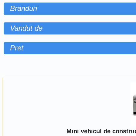
Branduri
Vandut de
Pret
Sorteaza dupa
Mini vehicul de constru