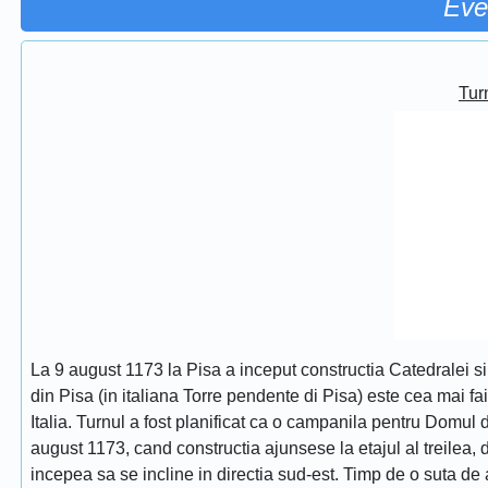
Eve
Turn
La 9 august 1173 la Pisa a inceput constructia Catedralei s
din Pisa (in italiana Torre pendente di Pisa) este cea mai fa
Italia. Turnul a fost planificat ca o campanila pentru Domul
august 1173, cand constructia ajunsese la etajul al treilea, dat
incepea sa se incline in directia sud-est. Timp de o suta de 