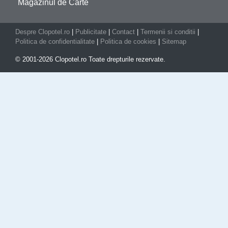
Magazinul de Carte
Despre Clopotel.ro
|
Publicitate
|
Contact
|
Termenii si conditii
|
Politica de confidentialitate
|
Politica de cookies
|
Sitemap
© 2001-2026 Clopotel.ro Toate drepturile rezervate.