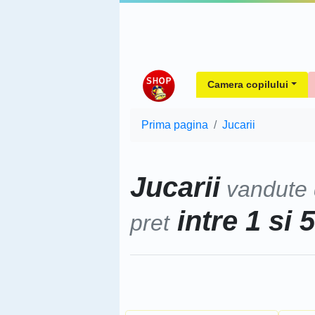
Camera copilului
Prima pagina
Jucarii
Jucarii
vandute
intre 1 si 
pret
Sorteaza dupa