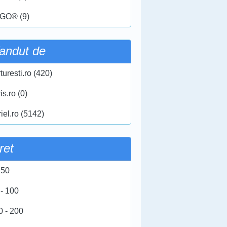
GO® (9)
andut de
turesti.ro (420)
ris.ro (0)
iel.ro (5142)
ret
 50
 - 100
0 - 200