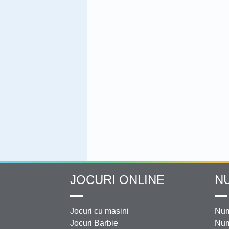
JOCURI ONLINE
N
Jocuri cu masini
Num
Jocuri Barbie
Num