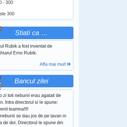
0 - 300
ste 300
Stiati ca …
l Rubik a fost inventat de
hiarul Erno Rubik.
Afla mai mult
Bancul zilei
-o zi toti nebunii erau agatati de
n. Intra directorul si le spune:
venit toamna!!!!
 nebunii se dau jos de pe tavan in
a de doi. Directorul le spune din