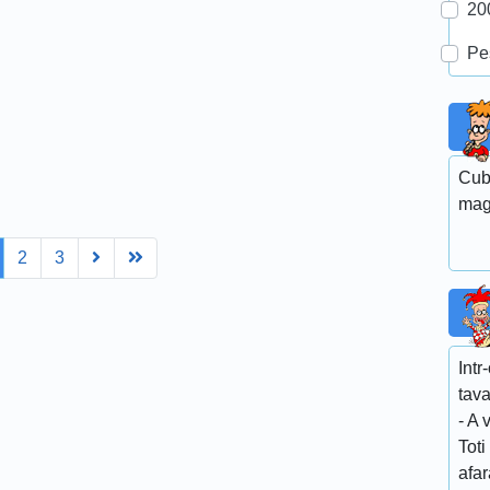
20
Pe
Cubu
mag
Next
Last
2
3
Intr
tava
- A 
Toti
afar