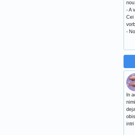
nou
- A 
Cei
vor
- No
In a
nimi
deja
obis
intri