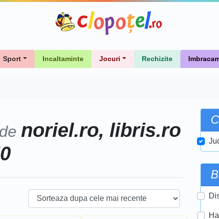
Sport
Incaltaminte
Jocuri
Rechizite
Imbracam
C
noriel.ro, libris.ro
 de
Ju
50
B
Di
Ha