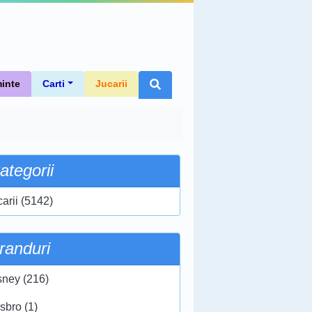
inte
Carti
Jucarii
ategorii
carii (5142)
randuri
sney (216)
sbro (1)