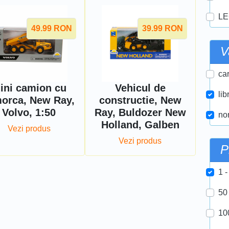
LE
49.99
RON
39.99
RON
V
car
ini camion cu
Vehicul de
lib
orca, New Ray,
constructie, New
Volvo, 1:50
Ray, Buldozer New
nor
Holland, Galben
Vezi produs
Vezi produs
P
1 -
50
10