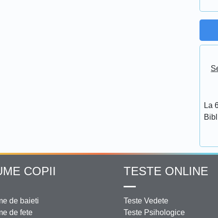
Se
La 6
Bib
UME COPII
TESTE ONLINE
e de baieti
Teste Vedete
e de fete
Teste Psihologice