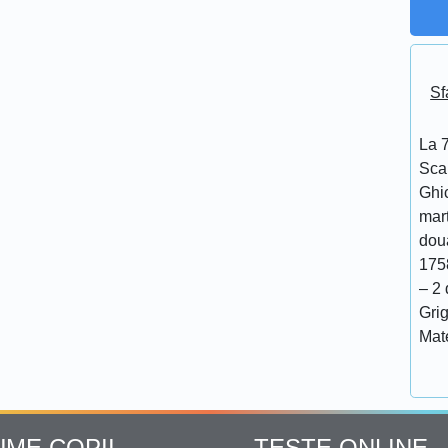
Sf
La 7
Scar
Ghi
mar
doua
175
– 2 
Grig
Mat
UME COPII
TESTE ONLINE