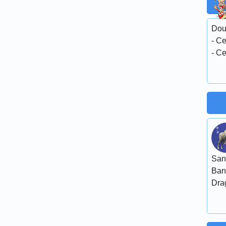
Dou
- Ce
- Ce
San
Ban
Dra