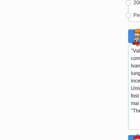
20
Pe
''Va
com
Ivan
lun
ince
Univ
fost
mai 
''Th