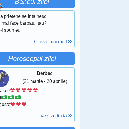
Bancul zilei
a prietene se intalnesc:
 mai face barbatul tau?
-i spun eu.
Citeste mai mult
Horoscopul zilei
Berbec
(21 martie - 20 aprilie)
atate
i
goste
Vezi zodia ta