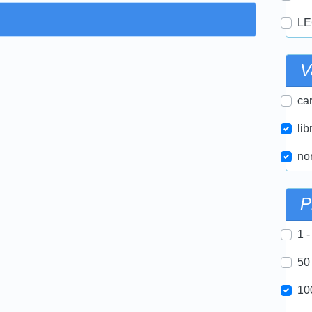
LE
V
car
lib
nor
P
1 -
50
10