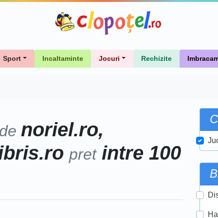
Sport
Incaltaminte
Jocuri
Rechizite
Imbracam
C
noriel.ro,
 de
Ju
libris.ro
intre 100
pret
B
Di
Ha