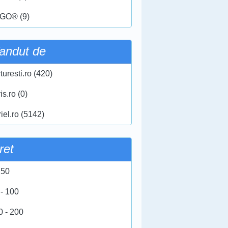
GO® (9)
andut de
turesti.ro (420)
ris.ro (0)
iel.ro (5142)
ret
 50
 - 100
0 - 200