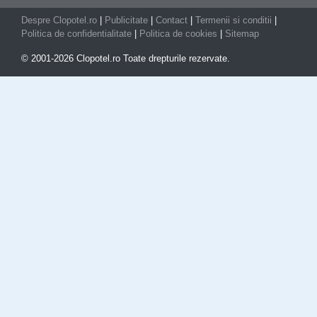
Despre Clopotel.ro
|
Publicitate
|
Contact
|
Termenii si conditii
|
Politica de confidentialitate
|
Politica de cookies
|
Sitemap
© 2001-2026 Clopotel.ro Toate drepturile rezervate.