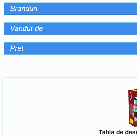
Branduri
Vandut de
Pret
Sorteaza dupa
Tabla de des