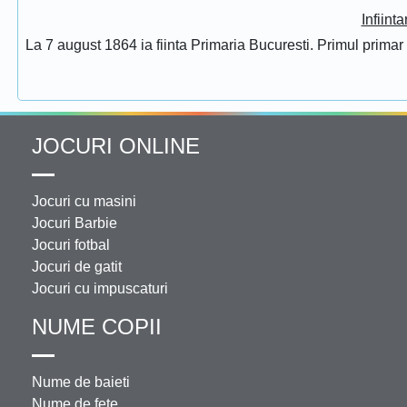
Infiint
La 7 august 1864 ia fiinta Primaria Bucuresti. Primul prima
JOCURI ONLINE
Jocuri cu masini
Jocuri Barbie
Jocuri fotbal
Jocuri de gatit
Jocuri cu impuscaturi
NUME COPII
Nume de baieti
Nume de fete