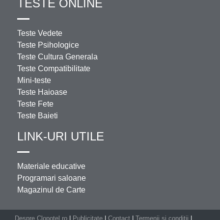
TESTE ONLINE
Teste Vedete
Teste Psihologice
Teste Cultura Generala
Teste Compatibilitate
Mini-teste
Teste Haioase
Teste Fete
Teste Baieti
LINK-URI UTILE
Materiale educative
Programari saloane
Magazinul de Carte
Despre Clopotel.ro
|
Publicitate
|
Contact
|
Termenii si conditii
|