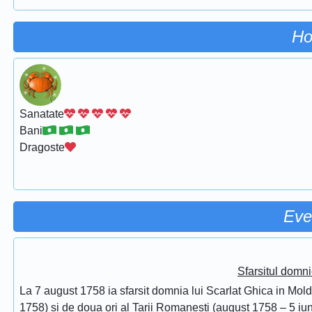
Ho
Sanatate
Bani
Dragoste
Eve
Sfarsitul domni
La 7 august 1758 ia sfarsit domnia lui Scarlat Ghica in Mol
1758) si de doua ori al Tarii Romanesti (august 1758 – 5 iuni