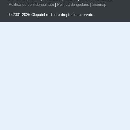
Politica de confidentialitate
|
Politica de cookies
|
Sitemap
© 2001-2026 Clopotel.ro Toate drepturile rezervate.