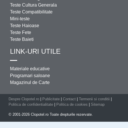
Teste Cultura Generala
Teste Compatibilitate
Mini-teste
Teste Haioase
Teste Fete
Teste Baieti
LINK-URI UTILE
Materiale educative
Programari saloane
Magazinul de Carte
Despre Clopotel.ro
|
Publicitate
|
Contact
|
Termenii si conditii
|
Politica de confidentialitate
|
Politica de cookies
|
Sitemap
© 2001-2026 Clopotel.ro Toate drepturile rezervate.