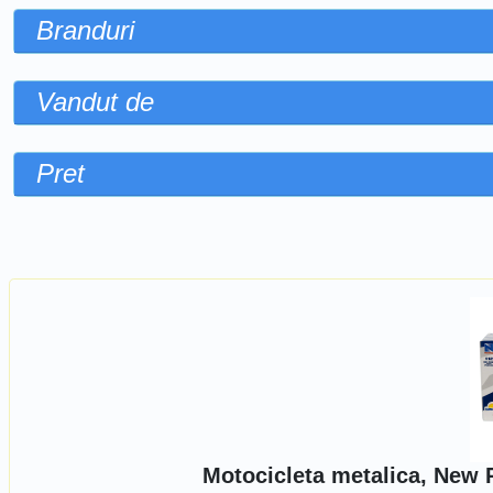
Branduri
Vandut de
Pret
Sorteaza dupa
Motocicleta metalica, New 