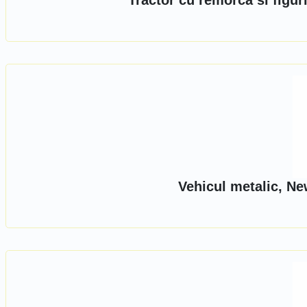
Tractor cu remorca si figu
Vehicul metalic, Ne