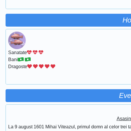
Ho
Sanatate
Bani
Dragoste
Eve
Asasin
La 9 august 1601 Mihai Viteazul, primul domn al celor trei t