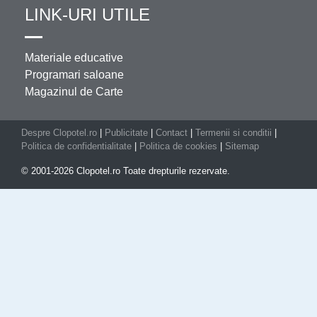
LINK-URI UTILE
Materiale educative
Programari saloane
Magazinul de Carte
Despre Clopotel.ro
|
Publicitate
|
Contact
|
Termenii si conditii
|
Politica de confidentialitate
|
Politica de cookies
|
Sitemap
© 2001-2026 Clopotel.ro Toate drepturile rezervate.