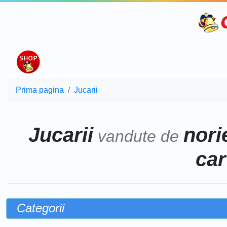
Prima pagina
Jucarii
Jucarii
norie
vandute de
car
Categorii