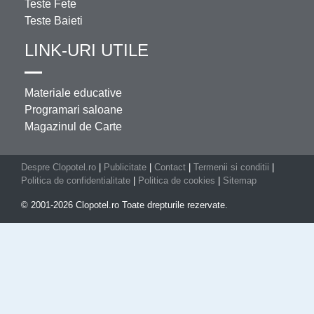
Teste Fete
Teste Baieti
LINK-URI UTILE
Materiale educative
Programari saloane
Magazinul de Carte
Despre Clopotel.ro
|
Publicitate
|
Contact
|
Termenii si conditii
|
Politica de confidentialitate
|
Politica de cookies
|
Sitemap
© 2001-2026 Clopotel.ro Toate drepturile rezervate.