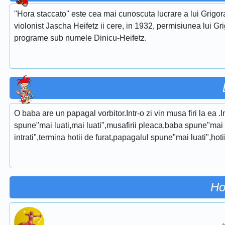
''Hora staccato'' este cea mai cunoscuta lucrare a lui Grigora
violonist Jascha Heifetz ii cere, in 1932, permisiunea lui Gri
programe sub numele Dinicu-Heifetz.
O baba are un papagal vorbitor.Intr-o zi vin musa firi la ea 
spune"mai luati,mai luati",musafirii pleaca,baba spune"mai p
intrati",termina hotii de furat,papagalul spune"mai luati",hoti
Ho