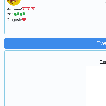
(
Sanatate
Bani
Dragoste
Eve
Turn