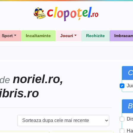
Sport
Incaltaminte
Jocuri
Rechizite
Imbracam
C
noriel.ro,
 de
Ju
ibris.ro
B
Di
Ha