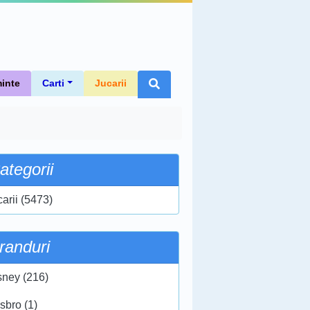
inte
Carti
Jucarii
ategorii
carii (5473)
randuri
sney (216)
sbro (1)