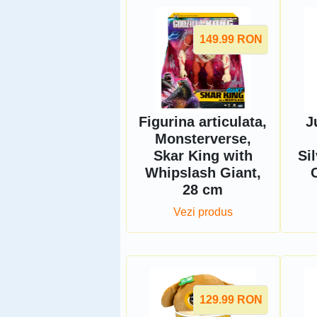
149.99
RON
Figurina articulata,
J
Monsterverse,
Skar King with
Sil
Whipslash Giant,
28 cm
Vezi produs
129.99
RON