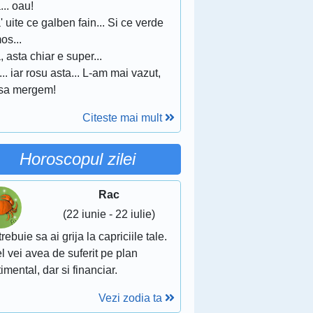
... oau!
' uite ce galben fain... Si ce verde
os...
, asta chiar e super...
... iar rosu asta... L-am mai vazut,
 sa mergem!
Citeste mai mult
Horoscopul zilei
Rac
(22 iunie - 22 iulie)
trebuie sa ai grija la capriciile tale.
el vei avea de suferit pe plan
imental, dar si financiar.
Vezi zodia ta