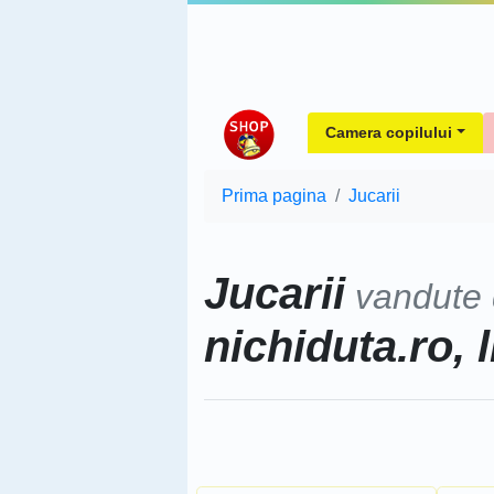
Camera copilului
Prima pagina
Jucarii
Jucarii
vandute
nichiduta.ro, l
Sorteaza dupa