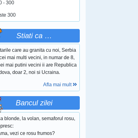
0 - 300
ste 300
Stiati ca …
tarile care au granita cu noi, Serbia
cei mai multi vecini, in numar de 8,
cei mai putini vecini ii are Republica
ova, doar 2, noi si Ucraina.
Afla mai mult
Bancul zilei
a blonde, la volan, semaforul rosu,
opresc:
ama, vezi ce rosu frumos?