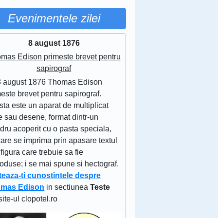
Evenimentele zilei
8 august 1876
mas Edison primeste brevet pentru
sapirograf
8 august 1876 Thomas Edison
este brevet pentru sapirograf.
ta este un aparat de multiplicat
e sau desene, format dintr-un
ndru acoperit cu o pasta speciala,
are se imprima prin apasare textul
figura care trebuie sa fie
oduse; i se mai spune si hectograf.
teaza-ti cunostintele despre
mas Edison
in sectiunea
Teste
site-ul clopotel.ro