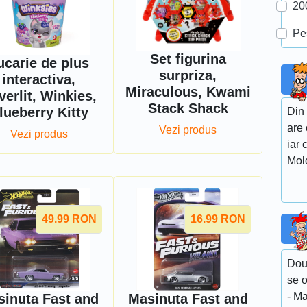
20
Pe
Set figurina
ucarie de plus
surpriza,
interactiva,
Miraculous, Kwami
verlit, Winkies,
Stack Shack
lueberry Kitty
Din 
are 
Vezi produs
Vezi produs
iar 
Mold
49.99
RON
16.99
RON
Dou
se 
- M
sinuta Fast and
Masinuta Fast and