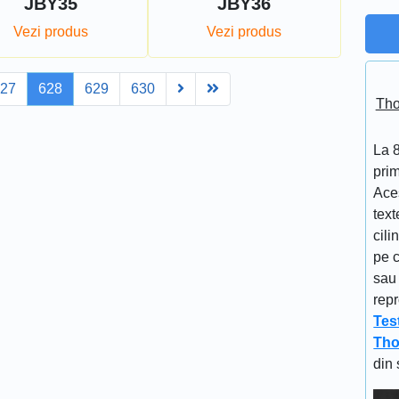
JBY35
JBY36
Vezi produs
Vezi produs
Next
Last
627
628
629
630
Tho
La 
prim
Aces
text
cili
pe c
sau 
repr
Tes
Tho
din 