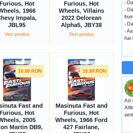
- Da
Furious, Hot
Furious, Hot
- Da
Wheels, 1966
Wheels, Villains
frum
hevy Impala,
2022 Delorean
- Da
JBL95
Alpha5, JBY38
- Aa
Vezi produs
Vezi produs
hai
16.99
RON
16.99
RON
Azi 
sinuta Fast and
Masinuta Fast and
Altf
Furious, Hot
Furious, Hot
sent
Wheels, 2005
Wheels, 1966 Ford
ton Martin DB9,
427 Fairlane,