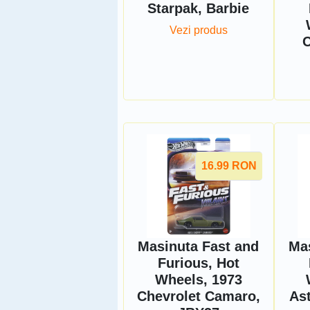
Starpak, Barbie
Vezi produs
C
16.99
RON
Masinuta Fast and
Ma
Furious, Hot
Wheels, 1973
Chevrolet Camaro,
As