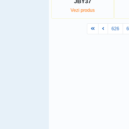
JBY37
Vezi produs
First
Prev
626