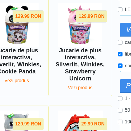
LE
129.99
RON
129.99
RON
V
car
ucarie de plus
Jucarie de plus
lib
interactiva,
interactiva,
verlit, Winkies,
Silverlit, Winkies,
nor
Cookie Panda
Strawberry
Unicorn
Vezi produs
P
Vezi produs
1 -
50
10
129.99
RON
29.99
RON