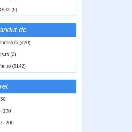
GO® (9)
andut de
turesti.ro (420)
ris.ro (0)
iel.ro (5142)
ret
 50
 - 100
0 - 200