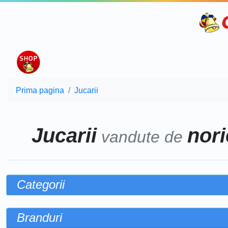
Prima pagina
Jucarii
Jucarii
nori
vandute de
Categorii
Branduri