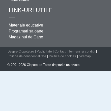
LINK-URI UTILE
Materiale educative
Programari saloane
Magazinul de Carte
Despre Clopotel.ro
|
Publicitate
|
Contact
|
Termenii si conditii
|
Politica de confidentialitate
|
Politica de cookies
|
Sitemap
© 2001-2026 Clopotel.ro Toate drepturile rezervate.