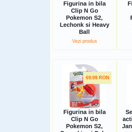
Figurina in bila
F
Clip N Go
Pokemon S2,
Lechonk si Heavy
Ball
Vezi produs
69.99
RON
Figurina in bila
Se
Clip N Go
act
Pokemon S2,
Jan