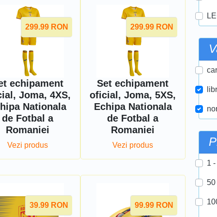
LE
299.99
RON
299.99
RON
V
car
et echipament
Set echipament
lib
cial, Joma, 4XS,
oficial, Joma, 5XS,
hipa Nationala
Echipa Nationala
nor
de Fotbal a
de Fotbal a
Romaniei
Romaniei
P
Vezi produs
Vezi produs
1 -
50
10
39.99
RON
99.99
RON