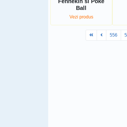
Fennekin si Poke
Ball
Vezi produs
First
Prev
556