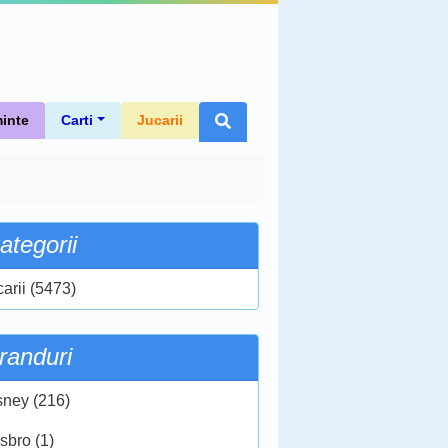
inte
Carti
Jucarii
ategorii
carii (5473)
randuri
sney (216)
sbro (1)