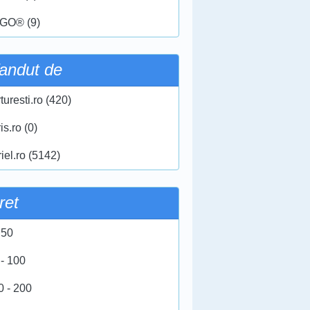
GO® (9)
andut de
turesti.ro (420)
ris.ro (0)
iel.ro (5142)
ret
 50
 - 100
0 - 200