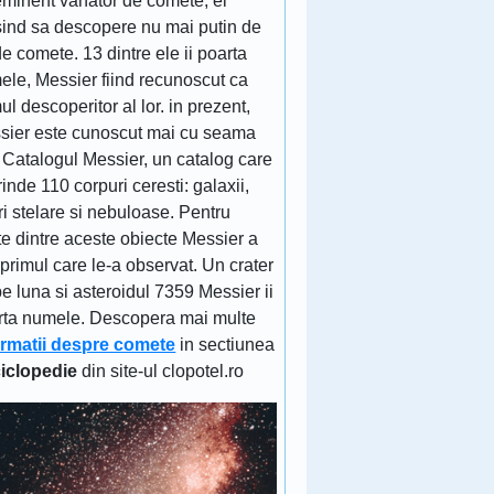
eminent vânator de comete, el
sind sa descopere nu mai putin de
e comete. 13 dintre ele ii poarta
ele, Messier fiind recunoscut ca
ul descoperitor al lor. in prezent,
sier este cunoscut mai cu seama
 Catalogul Messier, un catalog care
inde 110 corpuri ceresti: galaxii,
ri stelare si nebuloase. Pentru
e dintre aceste obiecte Messier a
 primul care le-a observat. Un crater
e luna si asteroidul 7359 Messier ii
rta numele. Descopera mai multe
ormatii despre comete
in sectiunea
iclopedie
din site-ul clopotel.ro