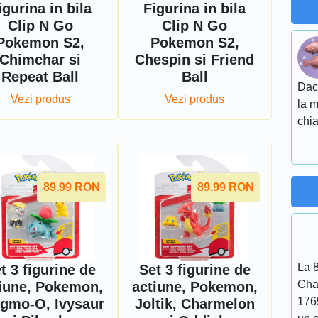
igurina in bila
Figurina in bila
Clip N Go
Clip N Go
Pokemon S2,
Pokemon S2,
Chimchar si
Chespin si Friend
Repeat Ball
Ball
Daca
Vezi produs
Vezi produs
la m
chia
89.99
RON
89.99
RON
La 
t 3 figurine de
Set 3 figurine de
Cha
iune, Pokemon,
actiune, Pokemon,
176
gmo-O, Ivysaur
Joltik, Charmelon