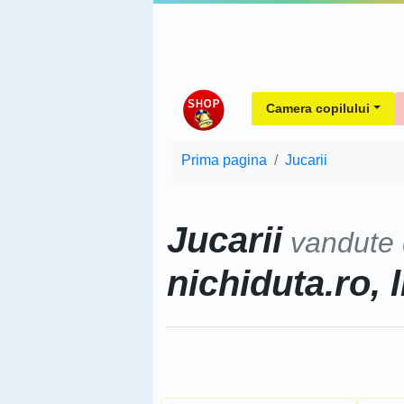
Camera copilului
Prima pagina
Jucarii
Jucarii
vandute
nichiduta.ro, l
Sorteaza dupa