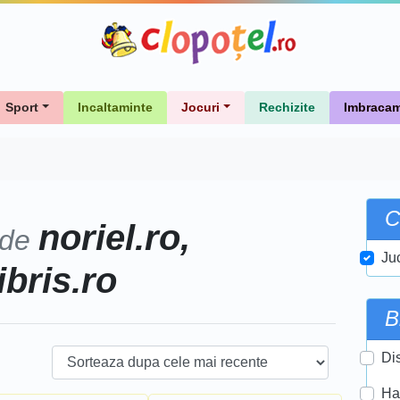
Sport
Incaltaminte
Jocuri
Rechizite
Imbracam
C
noriel.ro,
 de
Ju
ibris.ro
B
Di
Ha