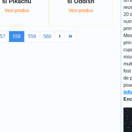
un 
si Pikachu
si Oddish
reu
Vezi produs
Vezi produs
20 d
num
prim
Mes
Next
Last
557
558
559
560
prin
cupr
roiu
mult
fost
de p
poa
inf
Enc