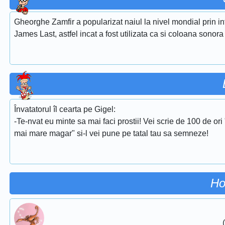
Gheorghe Zamfir a popularizat naiul la nivel mondial prin i
James Last, astfel incat a fost utilizata ca si coloana sonora
Învatatorul îl cearta pe Gigel:
-Te-nvat eu minte sa mai faci prostii! Vei scrie de 100 de ori
mai mare magar" si-l vei pune pe tatal tau sa semneze!
Ho