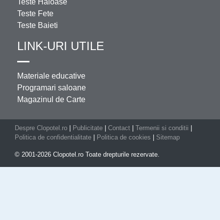
Teste Haioase
Teste Fete
Teste Baieti
LINK-URI UTILE
Materiale educative
Programari saloane
Magazinul de Carte
Despre Clopotel.ro
|
Publicitate
|
Contact
|
Termenii si conditii
|
Politica de confidentialitate
|
Politica de cookies
|
Sitemap
© 2001-2026 Clopotel.ro Toate drepturile rezervate.