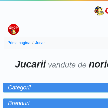
Prima pagina
Jucarii
Jucarii
nori
vandute de
Categorii
Branduri