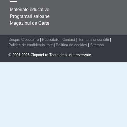
Materiale educative
Programari saloane
Magazinul de Carte
Despre Clopotel.ro
|
Publicitate
|
Contact
|
Termenii si conditii
|
Politica de confidentialitate
|
Politica de cookies
|
Sitemap
© 2001-2026 Clopotel.ro Toate drepturile rezervate.