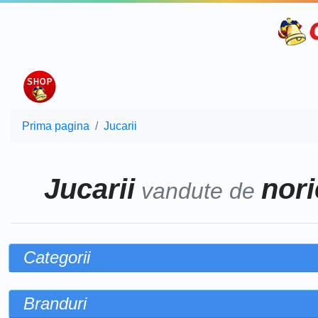
Prima pagina
Jucarii
Jucarii
nori
vandute de
Categorii
Branduri