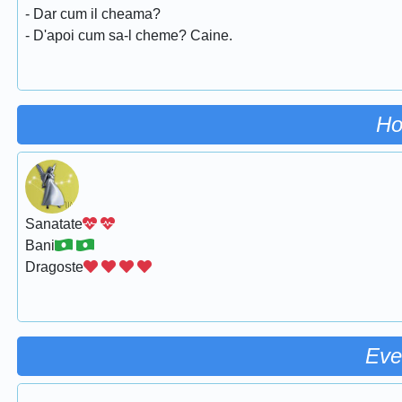
- Dar cum il cheama?
- D'apoi cum sa-l cheme? Caine.
Ho
Sanatate
Bani
Dragoste
Eve