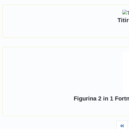
Titi
Figurina 2 in 1 For
Fi