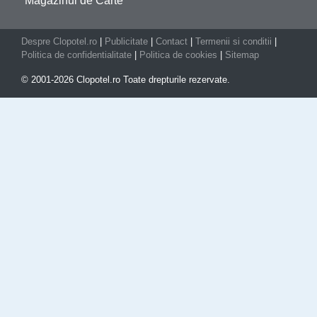
Magazinul de Carte
Despre Clopotel.ro
|
Publicitate
|
Contact
|
Termenii si conditii
|
Politica de confidentialitate
|
Politica de cookies
|
Sitemap
© 2001-2026 Clopotel.ro Toate drepturile rezervate.