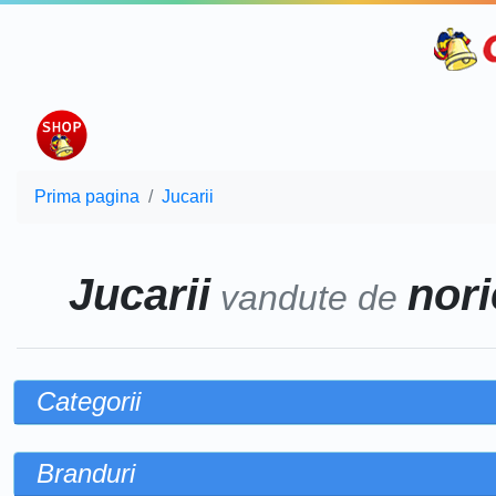
Prima pagina
Jucarii
Jucarii
nori
vandute de
Categorii
Branduri