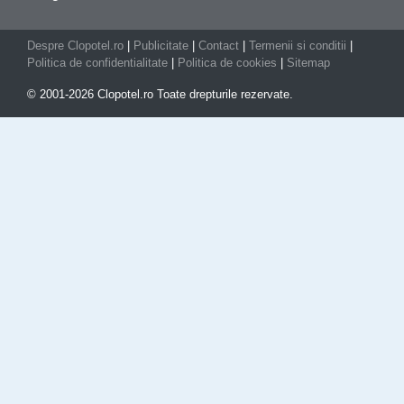
Despre Clopotel.ro
|
Publicitate
|
Contact
|
Termenii si conditii
|
Politica de confidentialitate
|
Politica de cookies
|
Sitemap
© 2001-2026 Clopotel.ro Toate drepturile rezervate.