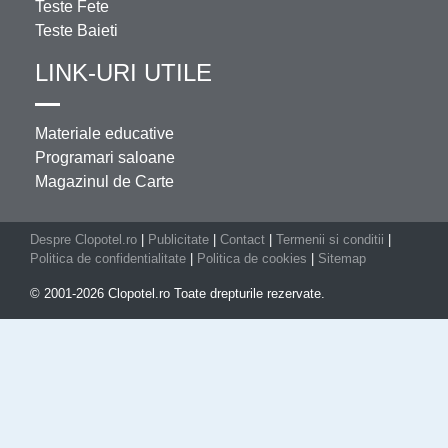
Teste Fete
Teste Baieti
LINK-URI UTILE
Materiale educative
Programari saloane
Magazinul de Carte
Despre Clopotel.ro
|
Publicitate
|
Contact
|
Termenii si conditii
|
Politica de confidentialitate
|
Politica de cookies
|
Sitemap
© 2001-2026 Clopotel.ro Toate drepturile rezervate.