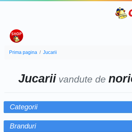
Prima pagina
Jucarii
Jucarii
nori
vandute de
Categorii
Branduri