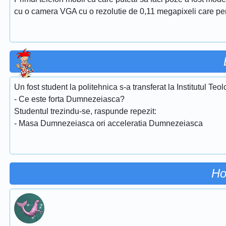
cu o camera VGA cu o rezolutie de 0,11 megapixeli care permit
Un fost student la politehnica s-a transferat la Institutul Teo
- Ce este forta Dumnezeiasca?
Studentul trezindu-se, raspunde repezit:
- Masa Dumnezeiasca ori acceleratia Dumnezeiasca
Ho