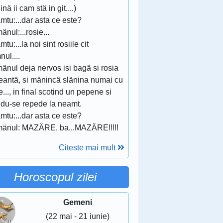
inä ii cam stä in git....)
tu:...dar asta ce este?
nul:...rosie...
tu:...la noi sint rosiile cit
ul....
änul deja nervos isi bagä si rosia
geantä, si mänincä slänina numai cu
e..., in final scotind un pepene si
ndu-se repede la neamt.
tu:...dar asta ce este?
änul: MAZÄRE, ba...MAZÄRE!!!!!
Citeste mai mult
Horoscopul zilei
Gemeni
(22 mai - 21 iunie)