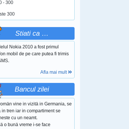
0 - 300
ste 300
Stiati ca …
elul Nokia 2010 a fost primul
fon mobil de pe care putea fi trimis
SMS.
Afla mai mult
Bancul zilei
omän vine in vizitä in Germania, se
 in tren iar in compartiment se
lneste cu un neamt.
ä o bunä vreme i-se face