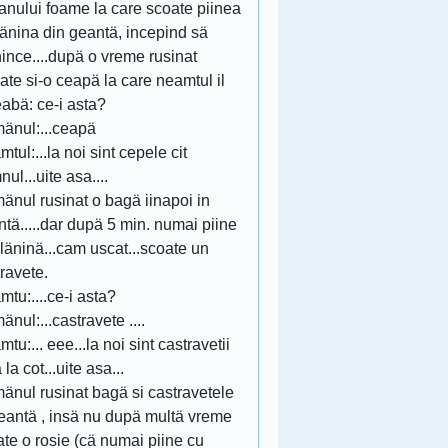
anului foame la care scoate piinea
länina din geantä, incepind sä
ince....dupä o vreme rusinat
ate si-o ceapä la care neamtul il
eabä: ce-i asta?
änul:...ceapä
tul:...la noi sint cepele cit
ul...uite asa....
änul rusinat o bagä iinapoi in
tä.....dar dupä 5 min. numai piine
läninä...cam uscat...scoate un
ravete.
tu:....ce-i asta?
nul:...castravete ....
tu:... eee...la noi sint castravetii
 la cot...uite asa...
änul rusinat bagä si castravetele
geantä , insä nu dupä multä vreme
te o rosie (cä numai piine cu