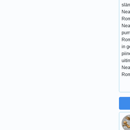
slän
Neam
Romä
Neam
pumn
Rom
in 
piin
uiti
Neam
Rom