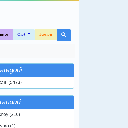
inte
Carti
Jucarii
ategorii
carii (5473)
randuri
sney (216)
sbro (1)