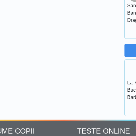
San
Ban
Dra
La 7
Bucu
Bar
UME COPII
TESTE ONLINE