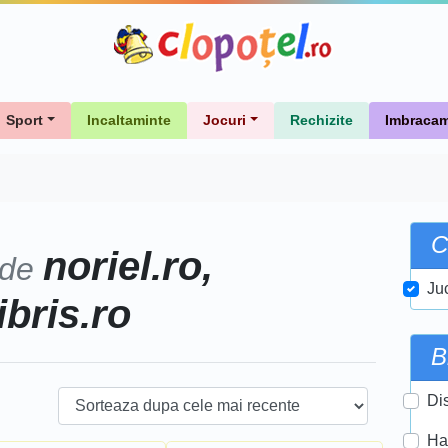
Sport
Incaltaminte
Jocuri
Rechizite
Imbracam
C
noriel.ro,
 de
Ju
ibris.ro
B
Di
Ha