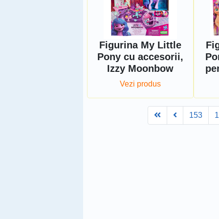
Figurina My Little
Fi
Pony cu accesorii,
Po
Izzy Moonbow
pe
Vezi produs
First
Prev
153