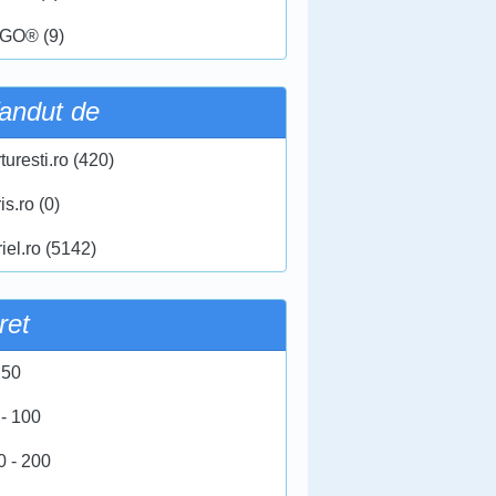
GO® (9)
andut de
turesti.ro (420)
ris.ro (0)
iel.ro (5142)
ret
 50
 - 100
0 - 200