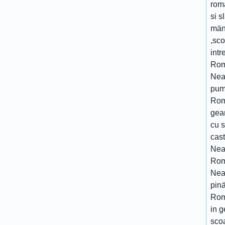
rom
si s
män
,sco
intr
Rom
Neam
pumn
Rom
gean
cu s
cast
Neam
Romä
Neam
pinä
Rom
in 
scoa