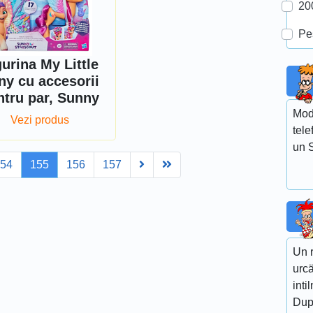
20
Pe
gurina My Little
ny cu accesorii
ntru par, Sunny
Mod
Vezi produs
tele
un 
Next
Last
154
155
156
157
Un r
urcä
inti
Dup