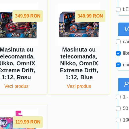
LE
349.99
RON
349.99
RON
V
car
Masinuta cu
Masinuta cu
lib
telecomanda,
telecomanda,
Nikko, OmniX
Nikko, OmniX
nor
xtreme Drift,
Extreme Drift,
1:12, Rosu
1:12, Blue
P
Vezi produs
Vezi produs
1 -
50
10
119.99
RON