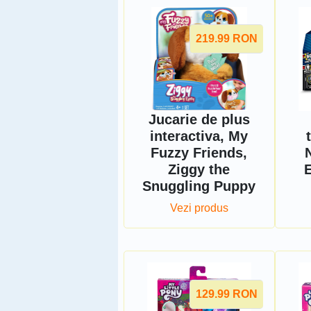
219.99
RON
Jucarie de plus
interactiva, My
Fuzzy Friends,
Ziggy the
E
Snuggling Puppy
Vezi produs
129.99
RON