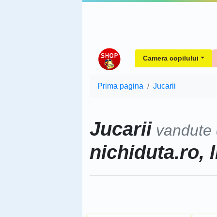
Camera copilului
Prima pagina
Jucarii
Jucarii
vandute
nichiduta.ro, l
Sorteaza dupa