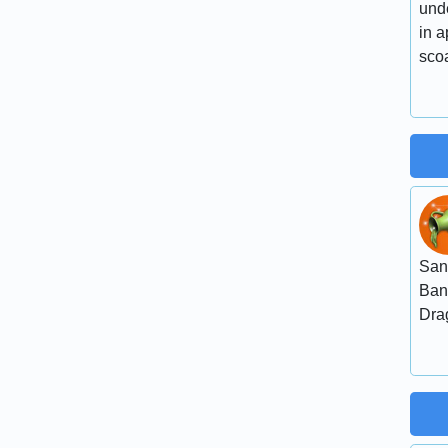
und
in 
sco
San
Ban
Dra