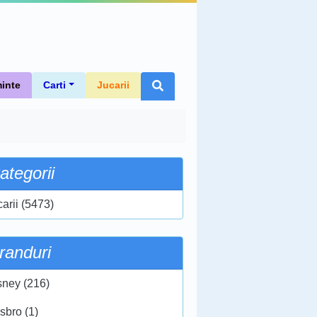
inte
Carti
Jucarii
ategorii
carii (5473)
randuri
sney (216)
sbro (1)