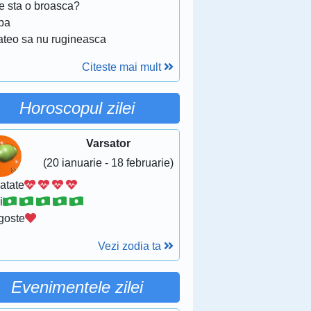
e sta o broasca?
apa
ateo sa nu rugineasca
Citeste mai mult
Horoscopul zilei
Varsator
(20 ianuarie - 18 februarie)
atate
i
goste
Vezi zodia ta
Evenimentele zilei