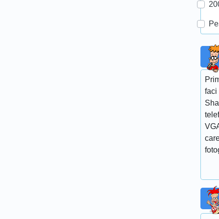
20
Pe
Prim
faci
Sha
tele
VGA
care
foto