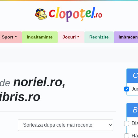
Sport
Incaltaminte
Jocuri
Rechizite
Imbracam
C
noriel.ro,
 de
Ju
ibris.ro
B
Di
Ha