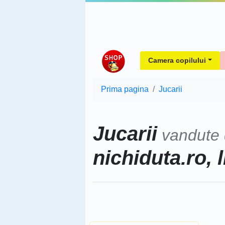
Camera copilului
Prima pagina
Jucarii
Jucarii
vandute
nichiduta.ro, l
Sorteaza dupa