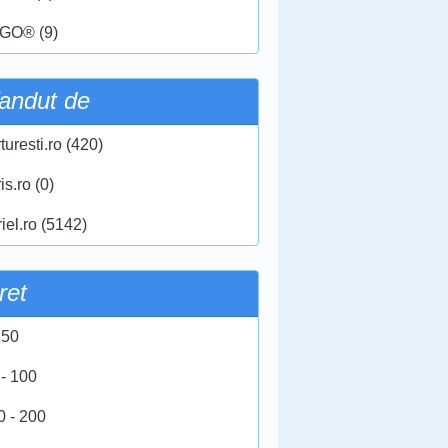
GO® (9)
andut de
turesti.ro (420)
ris.ro (0)
iel.ro (5142)
ret
 50
 - 100
0 - 200