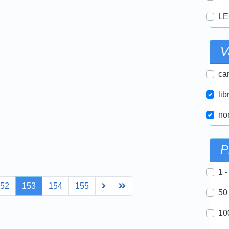
LE
V
car
lib
nor
P
1 -
Next
Last
152
153
154
155
50
10