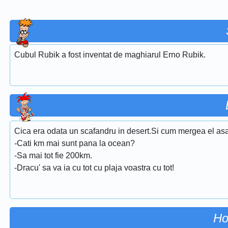
Cubul Rubik a fost inventat de maghiarul Erno Rubik.
Cica era odata un scafandru in desert.Si cum mergea el asa
-Cati km mai sunt pana la ocean?
-Sa mai tot fie 200km.
-Dracu' sa va ia cu tot cu plaja voastra cu tot!
Ho