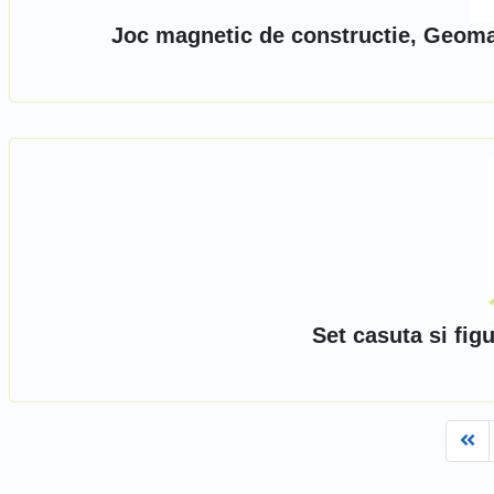
Joc magnetic de constructie, Geomag
Set casuta si fi
Fi