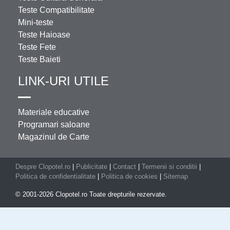
Teste Compatibilitate
Mini-teste
Teste Haioase
Teste Fete
Teste Baieti
LINK-URI UTILE
Materiale educative
Programari saloane
Magazinul de Carte
Despre Clopotel.ro
|
Publicitate
|
Contact
|
Termenii si conditii
|
Politica de confidentialitate
|
Politica de cookies
|
Sitemap
© 2001-2026 Clopotel.ro Toate drepturile rezervate.