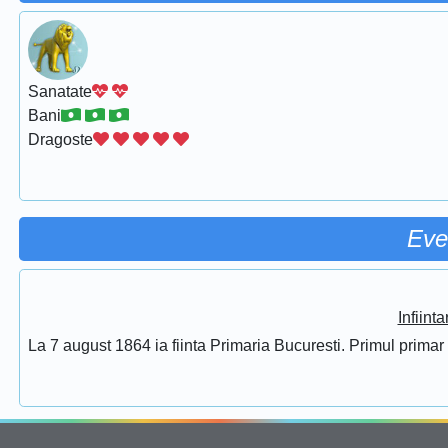
Sanatate
Bani
Dragoste
Eve
Infiint
La 7 august 1864 ia fiinta Primaria Bucuresti. Primul prima