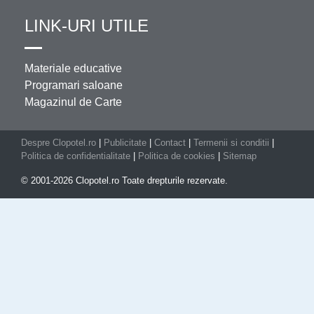
LINK-URI UTILE
Materiale educative
Programari saloane
Magazinul de Carte
Despre Clopotel.ro
|
Publicitate
|
Contact
|
Termenii si conditii
|
Politica de confidentialitate
|
Politica de cookies
|
Sitemap
© 2001-2026 Clopotel.ro Toate drepturile rezervate.