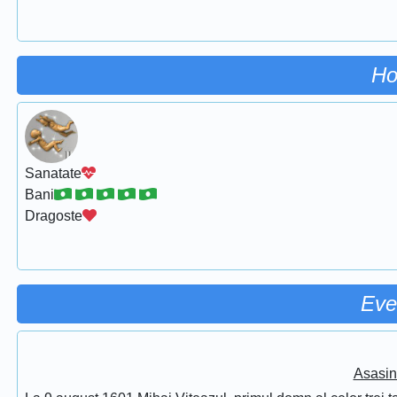
Ho
Sanatate
Bani
Dragoste
Eve
Asasin