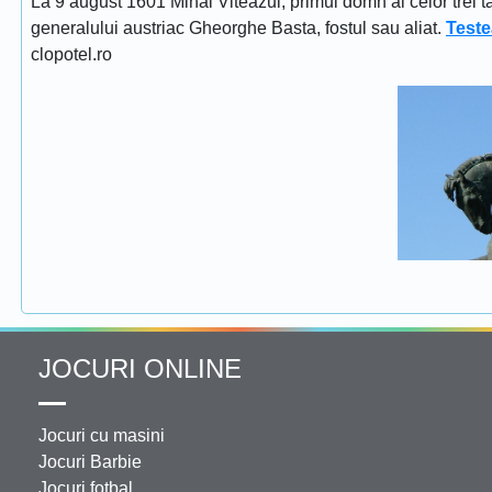
La 9 august 1601 Mihai Viteazul, primul domn al celor trei t
generalului austriac Gheorghe Basta, fostul sau aliat.
Teste
clopotel.ro
JOCURI ONLINE
Jocuri cu masini
Jocuri Barbie
Jocuri fotbal