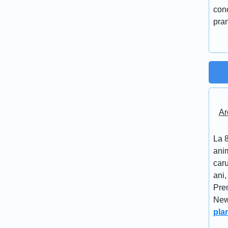
conc
pran
Ar
La 8
anim
caru
ani,
Pre
New
pla