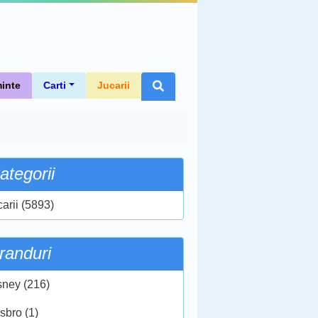
inte
Carti
Jucarii
ategorii
carii (5893)
randuri
sney (216)
sbro (1)