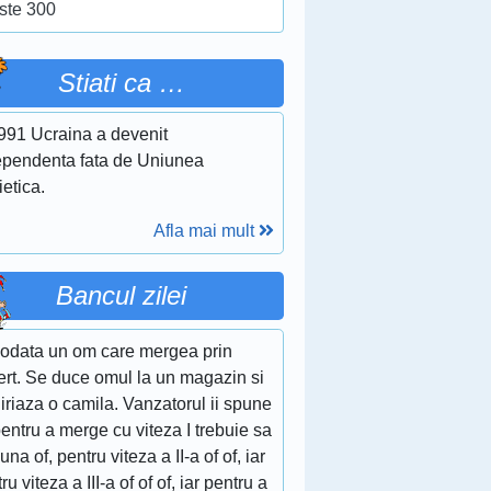
ste 300
Stiati ca …
1991 Ucraina a devenit
ependenta fata de Uniunea
etica.
Afla mai mult
Bancul zilei
 odata un om care mergea prin
ert. Se duce omul la un magazin si
iriaza o camila. Vanzatorul ii spune
entru a merge cu viteza I trebuie sa
puna of, pentru viteza a II-a of of, iar
ru viteza a III-a of of of, iar pentru a