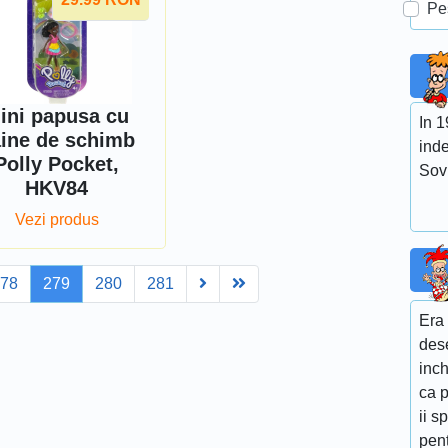
Pe
ini papusa cu
In 
ine de schimb
ind
Polly Pocket,
Sovi
HKV84
Vezi produs
Next
Last
278
279
280
281
Era
des
inch
ca p
ii s
pent