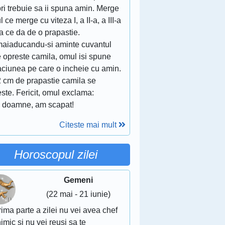
ri trebuie sa ii spuna amin. Merge
 ce merge cu viteza I, a II-a, a III-a
a ce da de o prapastie.
aiaducandu-si aminte cuvantul
 opreste camila, omul isi spune
aciunea pe care o incheie cu amin.
2 cm de prapastie camila se
ste. Fericit, omul exclama:
f, doamne, am scapat!
Citeste mai mult
Horoscopul zilei
Gemeni
(22 mai - 21 iunie)
rima parte a zilei nu vei avea chef
imic si nu vei reusi sa te