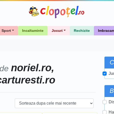
Sport
Incaltaminte
Jocuri
Rechizite
Imbracam
C
noriel.ro,
 de
Ju
carturesti.ro
B
Di
Ha