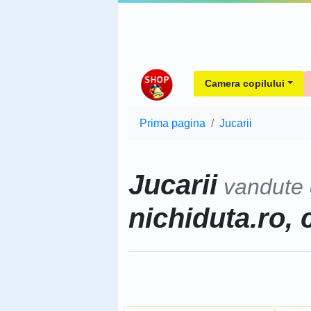
Camera copilului
Prima pagina
Jucarii
Jucarii
vandute
nichiduta.ro, 
Sorteaza dupa