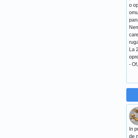
o op
omul
pan
Nem
care
rug
La 
opre
- O
In p
de n