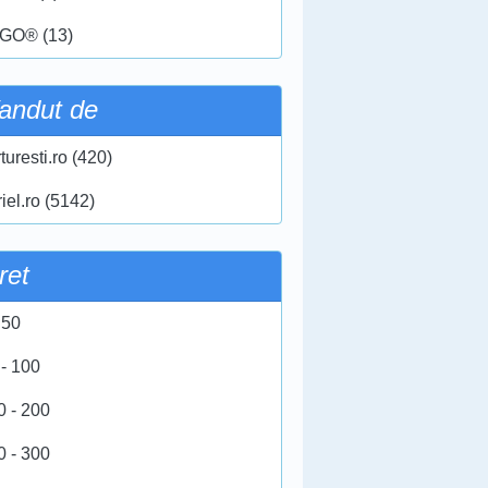
GO® (13)
andut de
turesti.ro (420)
iel.ro (5142)
ret
 50
 - 100
0 - 200
0 - 300