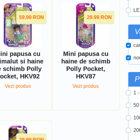
LE
59.99
RON
29.99
RON
V
car
ini papusa cu
Mini papusa cu
nor
imalut si haine
haine de schimb
e schimb Polly
Polly Pocket,
ocket, HKV92
HKV87
P
Vezi produs
Vezi produs
1 -
50
10
20
29.99
RON