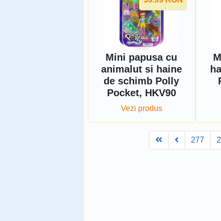
Mini papusa cu
M
animalut si haine
ha
de schimb Polly
Pocket, HKV90
Vezi produs
First
Prev
277