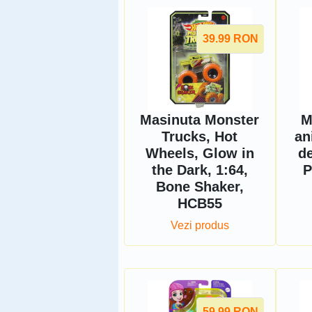
39.99
RON
Masinuta Monster
M
Trucks, Hot
an
Wheels, Glow in
d
the Dark, 1:64,
P
Bone Shaker,
HCB55
Vezi produs
59.99
RON