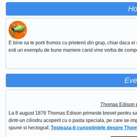
Ho
E bine sa te porti frumos cu prietenii din grup, chiar daca ei
esti un exemplu de bune maniere cand vine vorba de comp
Eve
Thomas Edison pr
La 8 august 1876 Thomas Edison primeste brevet pentru sapi
dintr-un cilindru acoperit cu o pasta speciala, pe care se im
spune si hectograf.
Testeaza-ti cunostintele despre Tho