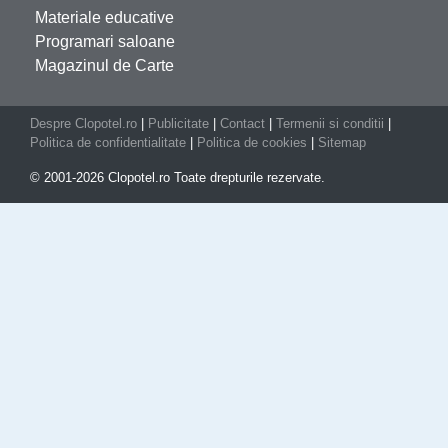
Materiale educative
Programari saloane
Magazinul de Carte
Despre Clopotel.ro
|
Publicitate
|
Contact
|
Termenii si conditii
|
Politica de confidentialitate
|
Politica de cookies
|
Sitemap
© 2001-2026 Clopotel.ro Toate drepturile rezervate.