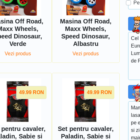
Pe
sina Off Road,
Masina Off Road,
Maxx Wheels,
Maxx Wheels,
eed ​​Dinosaur,
Speed ​​Dinosaur,
Cel 
Verde
Albastru
Euro
Lumi
Vezi produs
Vezi produs
de P
49.99
RON
49.99
RON
Mama
lasa
pe e
 pentru cavaler,
Set pentru cavaler,
si 
ladin, Sabie si
Paladin, Sabie si
main