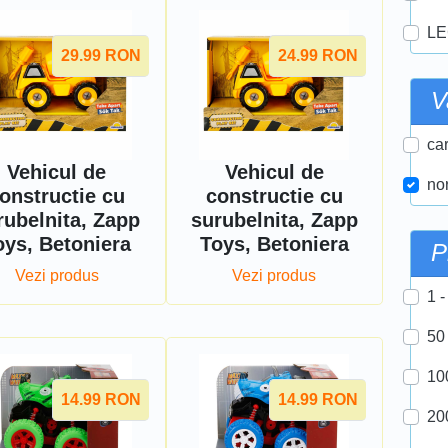
LE
29.99
RON
24.99
RON
V
car
Vehicul de
Vehicul de
nor
onstructie cu
constructie cu
rubelnita, Zapp
surubelnita, Zapp
oys, Betoniera
Toys, Betoniera
P
Vezi produs
Vezi produs
1 -
50
10
14.99
RON
14.99
RON
20