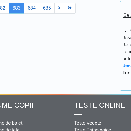
Next
Last
682
683
684
685
Se 
La 7
Jos
Jacq
conc
aut
des
Tes
UME COPII
TESTE ONLINE
e de baieti
Teste Vedete
e de fete
Teste Psihologice