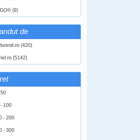
GO® (9)
andut de
turesti.ro (420)
iel.ro (5142)
ret
 50
 - 100
0 - 200
0 - 300