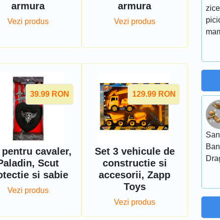
armura
armura
zic
pici
Vezi produs
Vezi produs
mama
39.99
RON
129.99
RON
San
Ban
 pentru cavaler,
Set 3 vehicule de
Dra
Paladin, Scut
constructie si
otectie si sabie
accesorii, Zapp
Toys
Vezi produs
Vezi produs