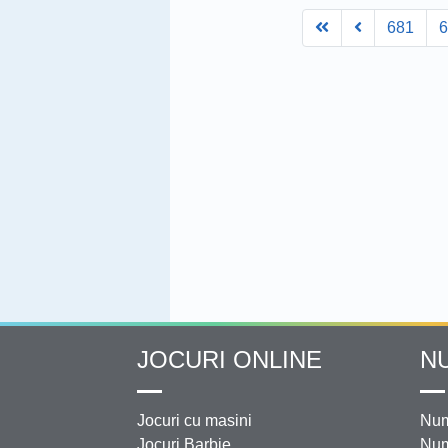
First
Prev
681
JOCURI ONLINE
N
Jocuri cu masini
Num
Jocuri Barbie
Num