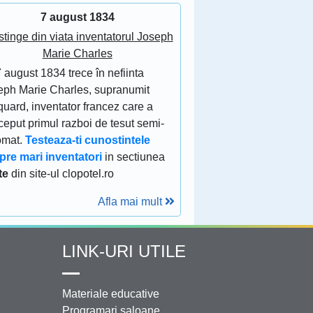
7 august 1834
stinge din viata inventatorul Joseph
Marie Charles
 august 1834 trece în nefiinta
eph Marie Charles, supranumit
uard, inventator francez care a
eput primul razboi de tesut semi-
omat.
Testeaza-ti cunostintele
pre mari inventatori
in sectiunea
te
din site-ul clopotel.ro
Afla mai mult
LINK-URI UTILE
Materiale educative
Programari saloane