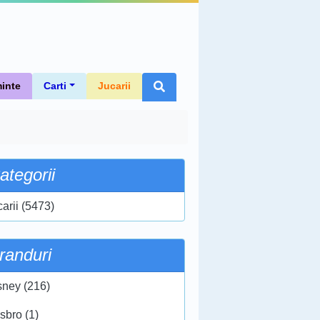
inte
Carti
Jucarii
ategorii
carii (5473)
randuri
sney (216)
sbro (1)