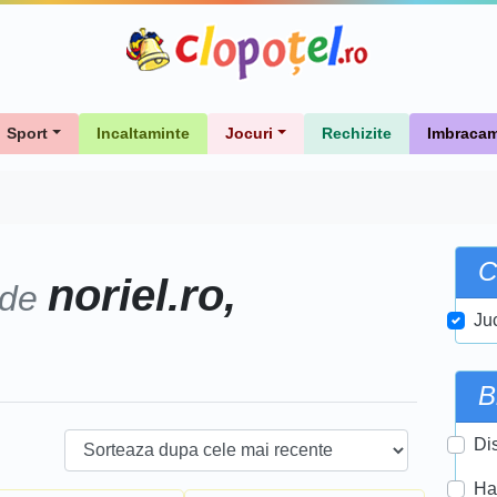
Sport
Incaltaminte
Jocuri
Rechizite
Imbracam
C
noriel.ro,
 de
Ju
B
Di
Ha