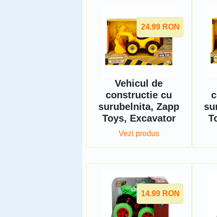
24.99
RON
Vehicul de
constructie cu
c
surubelnita, Zapp
su
Toys, Excavator
T
Vezi produs
14.99
RON