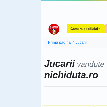
Camera copilului
Prima pagina
Jucarii
Jucarii
vandute
nichiduta.ro
Sorteaza dupa